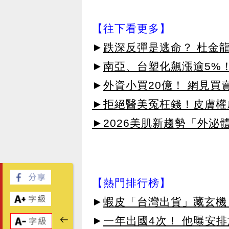
【往下看更多】
►
跌深反彈是逃命？ 杜金
►
南亞、台塑化飆漲逾5%！
►
外資小買20億！ 網見買
►拒絕醫美冤枉錢！皮膚權威指
►2026美肌新趨勢「外泌體
【熱門排行榜】
►
蝦皮「台灣出貨」藏玄機
►
一年出國4次！ 他曝安