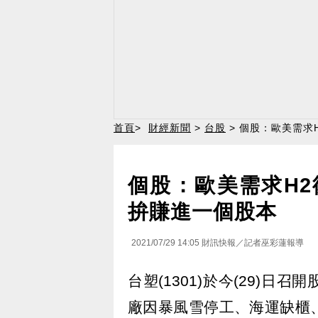
首頁
>
財經新聞
>
台股
> 個股：歐美需求
個股：歐美需求H2復
拚賺進一個股本
2021/07/29 14:05
財訊快報／記者巫彩蓮報導
台塑(1301)於今(29)
廠因暴風雪停工、海運缺櫃