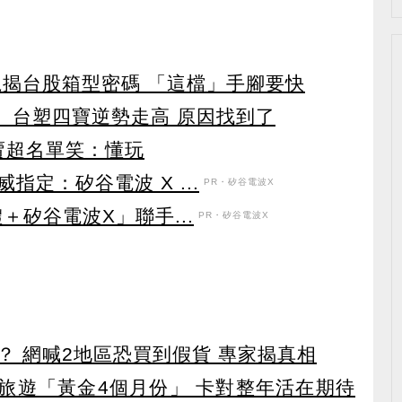
龍揭台股箱型密碼 「這檔」手腳要快
 台塑四寶逆勢走高 原因找到了
賣超名單笑：懂玩
定：矽谷電波 X ...
PR・矽谷電波X
＋矽谷電波X」聯手...
PR・矽谷電波X
？ 網喊2地區恐買到假貨 專家揭真相
排旅遊「黃金4個月份」 卡對整年活在期待