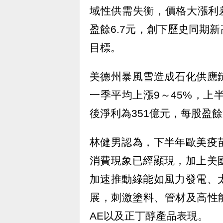
域性供需失衡，價格大漲利
盈餘6.7元，創下歷史同期
目標。
美德州暴風雪造成石化供應
一季平均上漲9～45%，上
後淨利為351億元，每股盈餘
林健男認為，下半年歐美疫
消費現象已經顯現，加上美
加速推動綠能如風力發電、
展，刺激塗料、管材及高性能
AE以及正丁醇產品表現。