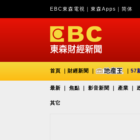
EBC東森電視
｜
東森Apps
｜
简体
首頁
財經新聞
57
最新
焦點
影音新聞
產業
其它