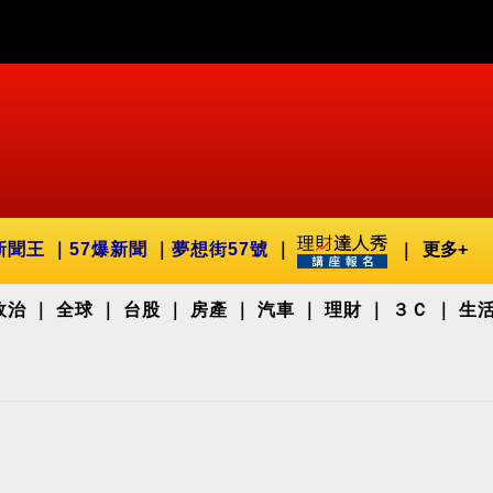
新聞王
57爆新聞
夢想街57號
更多+
政治
全球
台股
房產
汽車
理財
３Ｃ
生