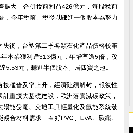
差擴大，合併稅前利益426億元，每股稅前
新高，今年稅前、稅後以賺進一個股本為努力
鏈失衡，台塑第二季各類石化產品價格較第
半年本業獲利達313億元，年增率逾5倍，稅
達5.53元，賺進半個股本。居四寶之冠。
苗接種普及率上升，經濟陸續解封，報復性
國計畫擴大基礎建設，歐洲落實減碳政策，
太陽能發電、交通工具輕量化及氫能系統發
複合材料需求，看好PVC、EVA、碳纖、