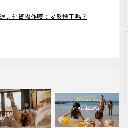
 網見外資操作嘆：要反轉了嗎？