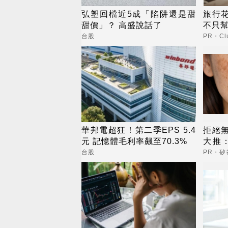
弘塑回檔近5成「陷阱還是甜
旅行
甜價」？ 高盛說話了
不只
台股
PR・Clu
華邦電超狂！第二季EPS 5.4
拒絕
元 記憶體毛利率飆至70.3%
大推：
內而
台股
PR・矽