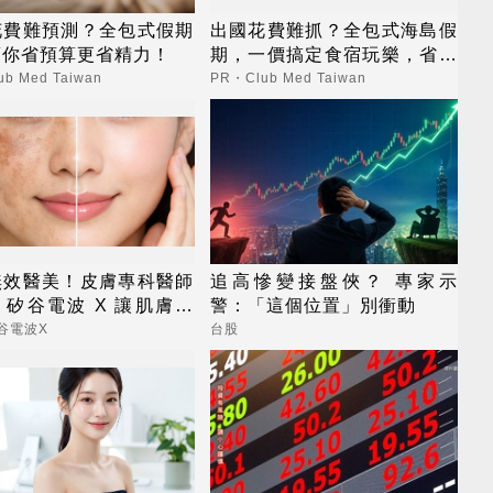
花費難預測？全包式假期
出國花費難抓？全包式海島假
幫你省預算更省精力！
期，一價搞定食宿玩樂，省錢
更省心！
b Med Taiwan
PR・Club Med Taiwan
無效醫美！皮膚專科醫師
追高慘變接盤俠？ 專家示
矽谷電波 X 讓肌膚由
警：「這個位置」別衝動
外更強韌
谷電波X
台股