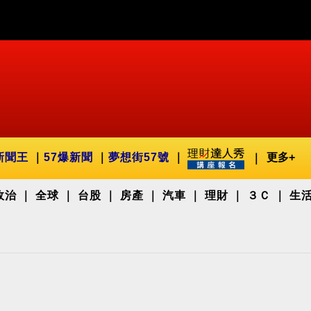
新聞王
57爆新聞
夢想街57號
更多+
政治
全球
台股
房產
汽車
理財
３Ｃ
生