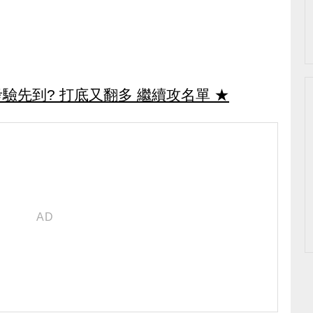
驗先到? 打底又翻多 繼續攻名單
★