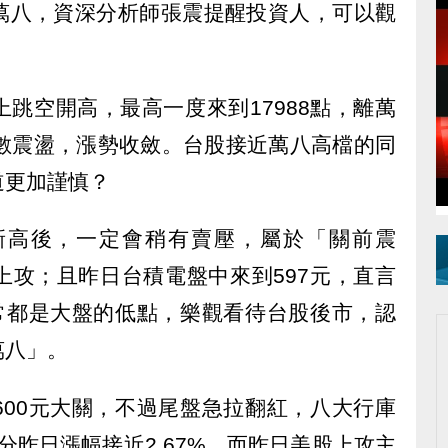
萬八，資深分析師張震提醒投資人，可以觀
跳空開高，最高一度來到17988點，離萬
指數震盪，漲勢收斂。台股接近萬八高檔的同
道更加謹慎？
新高後，一定會稍有賣壓，屬於「關前震
上攻；且昨日台積電盤中來到597元，直言
通常都是大盤的低點，樂觀看待台股後市，認
萬八」。
600元大關，不過尾盤急拉翻紅，八大行庫
部分昨日漲幅接近2.67%。而昨日美股上攻主