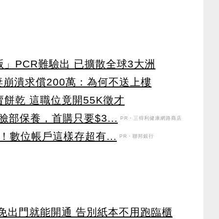
藏版」PCR難驗出 已擴散全球3大洲
妻崩潰求償200萬：為何不送上樓
餅乾 這職位竟開55K徵才
部保養，首購只要$3...
PR・三得利健康網路商店
！數位帳戶這樣存超有...
PR・聯邦銀行
 免出門就能開通 告別紙本不用跑臨櫃