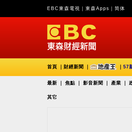
EBC東森電視
｜
東森Apps
｜
简体
首頁
財經新聞
57
最新
焦點
影音新聞
產業
其它