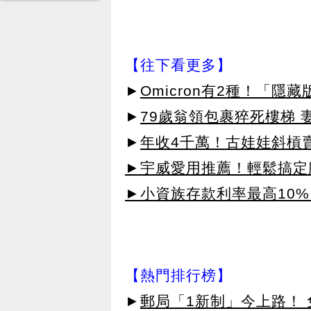
【往下看更多】
►
Omicron有2種！「隱
►
79歲翁領包裹猝死樓梯 
►
年收4千萬！古娃娃斜槓賣
►宇威愛用推薦！輕鬆搞定臉
►小資族存款利率最高10%
【熱門排行榜】
►
郵局「1新制」今上路！