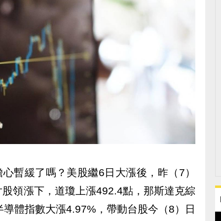
的擔心暫緩了嗎？美股繼6日大漲後，昨（7）
股領漲下，道瓊上漲492.4點，那斯達克綜
城半導體指數大漲4.97%，帶動台股今（8）日