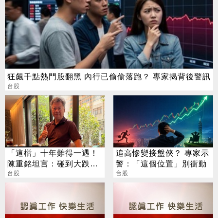
狂飆千點熱門股翻黑 內行已偷偷落跑？ 專家揭背後警訊
台股
「這檔」十年難得一遇！
追高慘變接盤俠？ 專家示
陳重銘坦言：碰到大跌就
警：「這個位置」別衝動
買進
台股
台股