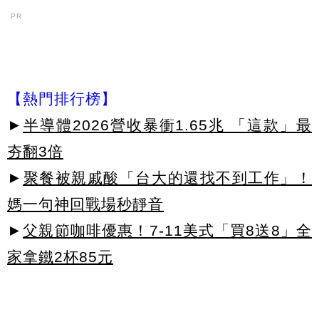
PR
【熱門排行榜】
►
半導體2026營收暴衝1.65兆 「這款」最
夯翻3倍
►
聚餐被親戚酸「台大的還找不到工作」！
媽一句神回戰場秒靜音
►
父親節咖啡優惠！7-11美式「買8送8」全
家拿鐵2杯85元