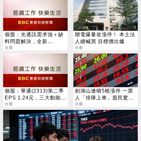
個股：光通訊需求強＋缺
聯電爆量攻漲停！ 本土法
料問題解決，全新
人續喊買 目標價出爐
(2455)7月營收創高、重
台股
台股
拾成長動能
個股：華通(2313)第二季
劍湖山連噴5根漲停 一票
EPS 1.24元，三大動能加
人「排隊上車」股民驚：
持，營運展望逐季向上
台股
前往外太空
台股