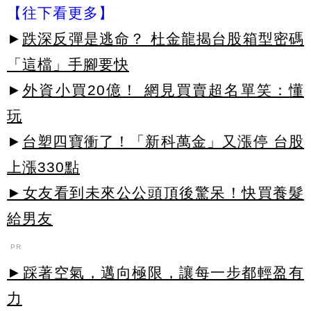
【往下看更多】
►
跌深反彈是逃命？ 杜金龍揭台股箱型密碼
「這檔」手腳要快
►
外資小買20億！ 網見買賣超名單笑：懂
玩
►
台塑四寶衝了！「新科萬金」又漲停 台股
上漲330點
►女友看到未來公公頭頂後驚呆！快買養髮
給男友
PR
►踩著空氣，邁向極限，讓每一步都輕盈有
力