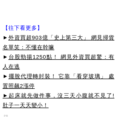
【往下看更多】
►
外資買超903億「史上第三大」 網見掃貨
名單笑：不懂在幹嘛
►
台股勁揚1250點！ 網見外資買超驚：有
人在逃
►
擺脫代理轉封裝！ 它靠「看穿玻璃」 處
置照飆2漲停
►起床就先做件事，沒三天小腹就不見了!
肚子一天天變小！
PR