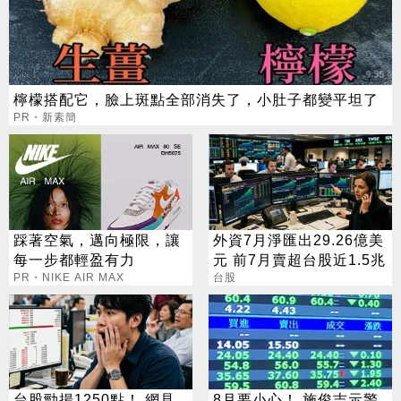
檸檬搭配它，臉上斑點全部消失了，小肚子都變平坦了
PR・新素簡
踩著空氣，邁向極限，讓
外資7月淨匯出29.26億美
每一步都輕盈有力
元 前7月賣超台股近1.5兆
PR・NIKE AIR MAX
台股
台股勁揚1250點！ 網見
8月要小心！ 施俊吉示警