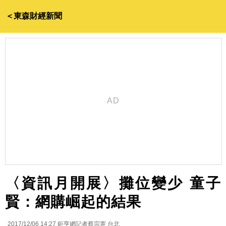
＜東森財經新聞
〈資訊月開展〉攤位變少 童子
賢：網購崛起的結果
2017/12/06 14:27
鉅亨網記者蔡宗憲 台北