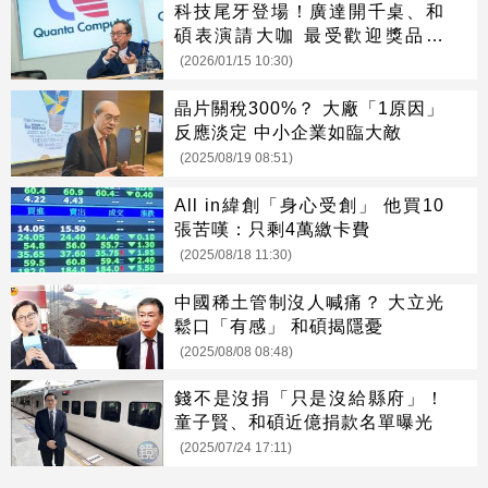
科技尾牙登場！廣達開千桌、和
碩表演請大咖 最受歡迎獎品是
「它」
(2026/01/15 10:30)
晶片關稅300%？ 大廠「1原因」
反應淡定 中小企業如臨大敵
(2025/08/19 08:51)
All in緯創「身心受創」 他買10
張苦嘆：只剩4萬繳卡費
(2025/08/18 11:30)
中國稀土管制沒人喊痛？ 大立光
鬆口「有感」 和碩揭隱憂
(2025/08/08 08:48)
錢不是沒捐「只是沒給縣府」！
童子賢、和碩近億捐款名單曝光
(2025/07/24 17:11)