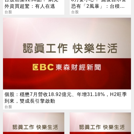
外資買超驚：有人在逃
恐有「2風暴」：台積電
台股
也難逃
台股
個股：穩懋7月營收18.92億元、年增31.18%，H2旺季
到來，雙成長引擎啟動
台股