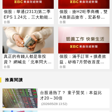
個股：華通(2313)第二季
個股：搶H2旺季商機，雙
EPS 1.24元，三大動能加
A推新品搶市，宏碁祭出
持，營運展望逐季向上
台股
可翻轉觸控NB，華碩推聯
台股
名顯卡
真正的有錢人都是靠投
個股：滿手訂單＋擴產效
資？ 網喊去「北車問大
益，矽格7月營收首度站
師」：保證專業
台股
上20億元創高，後續會更
台股
好
推薦閱讀
台股過熱了？ 童子賢笑：本益比
才20～30倍
(2026/05/28 13:52)