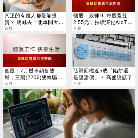
真正的有錢人都是靠投
個股：致伸H1每股盈餘
資？ 網喊去「北車問大
2.55元，持續深化AIoT、
師」：保證專業
台股
AI智慧監控、機器人與車
台股
用佈局
個股：7月機車銷售雙
弘塑回檔近5成「陷阱還
增，三陽(2206)雙軌驅動
是甜甜價」？ 高盛說話了
46.2%市占率居冠
台股
台股