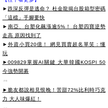
►
跌深反彈是逃命？ 杜金龍揭台股箱型密碼
「這檔」手腳要快
►
南亞、台塑化飆漲逾5%！ 台塑四寶逆勢
走高 原因找到了
►
外資小買20億！ 網見買賣超名單笑：懂
玩
►009829掌握AI關鍵 大華韓國KOSPI 50
今強勢開募
PR
►脆友都說相見恨晚！苦甜72%比利時巧克
力 大人味爆紅！