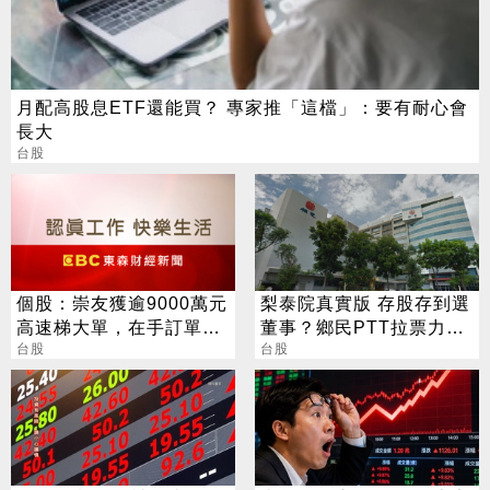
月配高股息ETF還能買？ 專家推「這檔」：要有耐心會
長大
台股
個股：崇友獲逾9000萬元
梨泰院真實版 存股存到選
高速梯大單，在手訂單量
董事？鄉民PTT拉票力戰
創新高，今年業績將寫新
台股
公司派
台股
猷