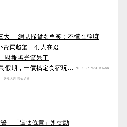
第三大」 網見掃貨名單笑：不懂在幹嘛
見外資買超驚：有人在逃
！ 財報曝光驚呆了
假期，一價搞定食宿玩...
PR・Club Med Taiwan
R・安達人壽 安心抗癌
示警：「這個位置」別衝動