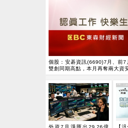
個股：安碁資訊(6690)7月、前
雙創同期高點，本月再奪兩大資
PR
PR・三
外資7月淨匯出29.26億
【汎