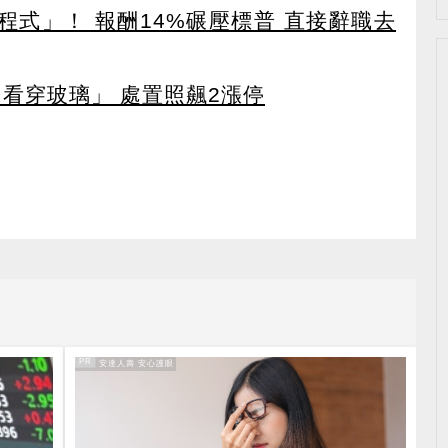
寫程式」！ 報酬14%碾壓標普 直接辭職去
看穿玻璃」 處置照飆2漲停
PR
PR・安達人壽 安心護眼