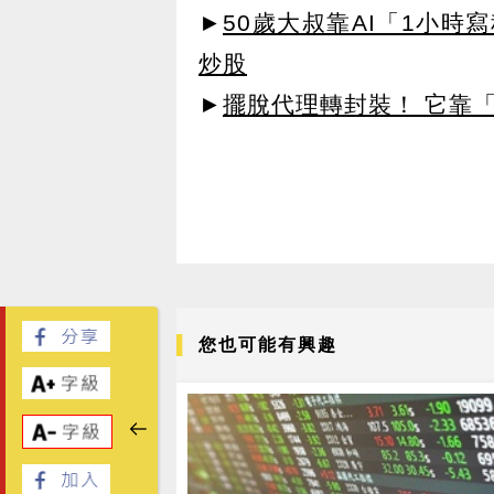
►
50歲大叔靠AI「1小時
炒股
►
擺脫代理轉封裝！ 它靠「
您也可能有興趣