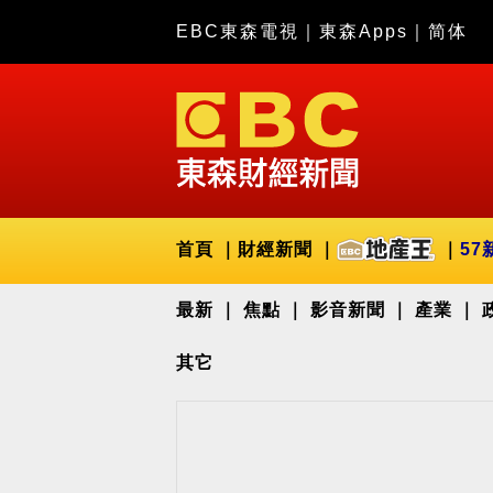
EBC東森電視
｜
東森Apps
｜
简体
首頁
財經新聞
57
最新
焦點
影音新聞
產業
其它