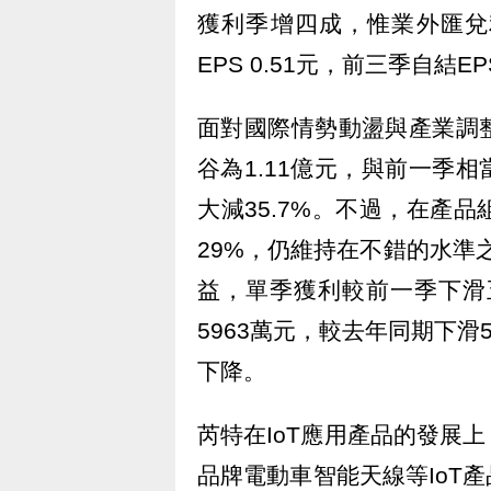
獲利季增四成，惟業外匯兌
EPS 0.51元，前三季自結E
面對國際情勢動盪與產業調
谷為1.11億元，與前一季相
大減35.7%。不過，在產
29%，仍維持在不錯的水準之
益，單季獲利較前一季下滑五
5963萬元，較去年同期下滑52
下降。
芮特在IoT應用產品的發展
品牌電動車智能天線等IoT