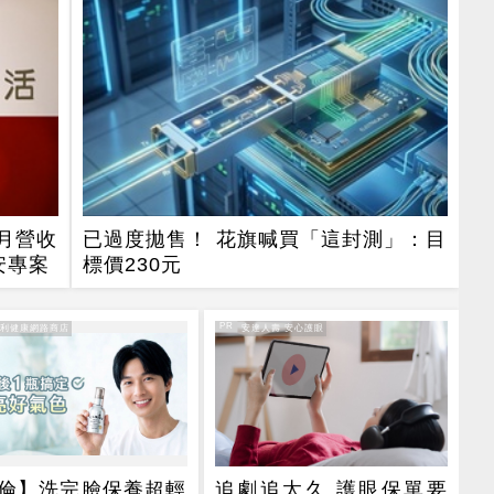
7月營收
已過度拋售！ 花旗喊買「這封測」：目
安專案
標價230元
PR
得利健康網路商店
PR・安達人壽 安心護眼
倫】洗完臉保養超輕
追劇追太久 護眼保單要