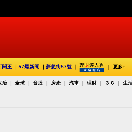
新聞王
57爆新聞
夢想街57號
更多+
政治
全球
台股
房產
汽車
理財
３Ｃ
生