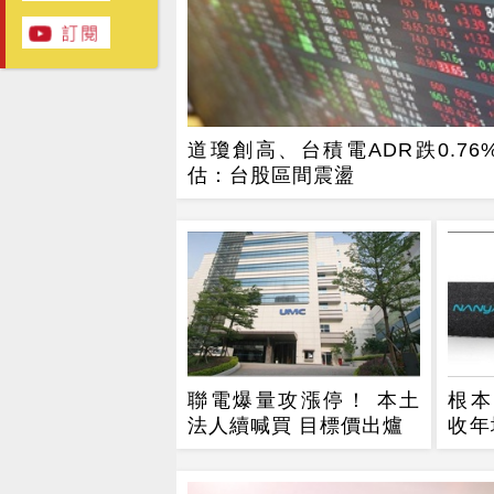
道瓊創高、台積電ADR跌0.76
估：台股區間震盪
聯電爆量攻漲停！ 本土
根本
法人續喊買 目標價出爐
收年
觀察