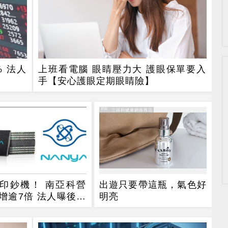
% 法人
上班看電腦 眼睛壓力大 護眼保單要入
手【安心護眼定期眼睛險】
PR
PR・三得利健康網路商店
印鈔機！ 南亞科營
出遊只要帶這瓶，氣色好
增逾7倍 法人曝後市
明亮
4指標