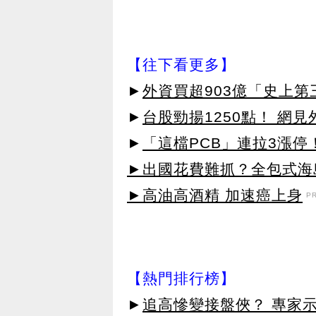
【往下看更多】
►
外資買超903億「史上
►
台股勁揚1250點！ 網
►
「這檔PCB」連拉3漲停
►出國花費難抓？全包式海島
►高油高酒精 加速癌上身
P
【熱門排行榜】
►
追高慘變接盤俠？ 專家