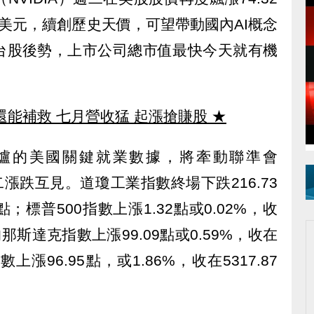
.01美元，續創歷史天價，可望帶動國內AI概念
台股後勢，上市公司總市值最快今天就有機
還能補救 七月營收猛 起漲搶賺股
★
爐的美國關鍵就業數據，將牽動聯準會
漲跌互見。道瓊工業指數終場下跌216.73
86點；標普500指數上漲1.32點或0.02%，收
的那斯達克指數上漲99.09點或0.59%，收在
數上漲96.95點，或1.86%，收在5317.87