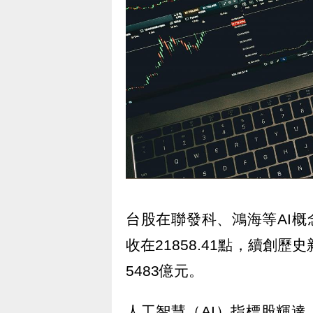
台股在聯發科、鴻海等AI概念
收在21858.41點，續創
5483億元。
人工智慧（AI）指標股輝達（