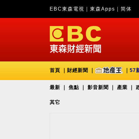
EBC東森電視
｜
東森Apps
｜
简体
首頁
財經新聞
57
最新
焦點
影音新聞
產業
其它