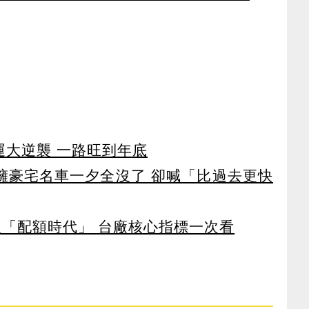
運大逆襲 一路旺到年底
坐擁豪宅名車一夕全沒了 卻喊「比過去更快
入「配額時代」 台廠核心指標一次看