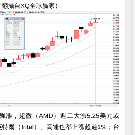
翻攝自XQ全球贏家）
漲，超微（AMD）週二大漲5.25美元或
；英特爾（Intel）、高通也都上漲超過1%；台