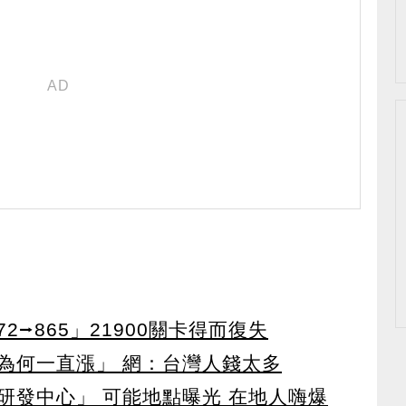
2⭢865」21900關卡得而復失
為何一直漲」 網：台灣人錢太多
研發中心」 可能地點曝光 在地人嗨爆