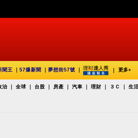
新聞王
57爆新聞
夢想街57號
更多+
政治
全球
台股
房產
汽車
理財
３Ｃ
生