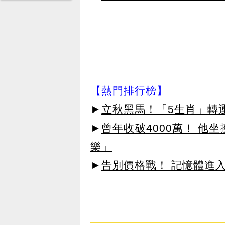
【熱門排行榜】
►
立秋黑馬！「5生肖」轉
►
曾年收破4000萬！ 他
樂」
►
告別價格戰！ 記憶體進