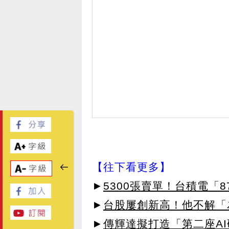
【往下看更多】
►
5300張賣單！台積電「87
►
台股屢創新高！他不解「
►
傳輝達擬打造「第二座AI