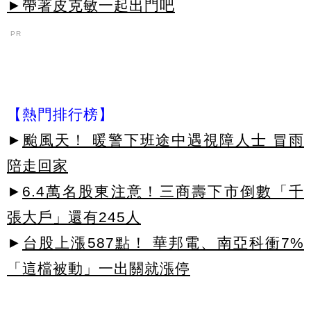
►帶著皮克敏一起出門吧
PR
【熱門排行榜】
►
颱風天！ 暖警下班途中遇視障人士 冒雨
陪走回家
►
6.4萬名股東注意！三商壽下市倒數「千
張大戶」還有245人
►
台股上漲587點！ 華邦電、南亞科衝7%
「這檔被動」一出關就漲停