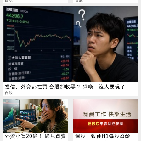
化，毛利率、營益率雙升
台股
師」：保證專業
台股
投信、外資都在買 台股卻收黑？ 網嘆：沒人要玩了
台股
外資小買20億！ 網見買賣
個股：致伸H1每股盈餘