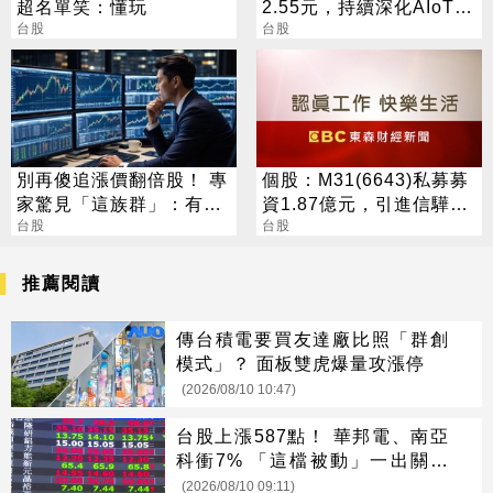
超名單笑：懂玩
2.55元，持續深化AIoT、
台股
AI智慧監控、機器人與車
台股
用佈局
別再傻追漲價翻倍股！ 專
個股：M31(6643)私募募
家驚見「這族群」：有資
資1.87億元，引進信驊為
金進駐
台股
策略性投資人
台股
推薦閱讀
傳台積電要買友達廠比照「群創
模式」？ 面板雙虎爆量攻漲停
(2026/08/10 10:47)
台股上漲587點！ 華邦電、南亞
科衝7% 「這檔被動」一出關就
漲停
(2026/08/10 09:11)