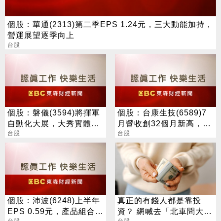
個股：華通(2313)第二季EPS 1.24元，三大動能加持，
營運展望逐季向上
台股
個股：磐儀(3594)將揮軍
個股：台康生技(6589)7
自動化大展，大秀實體AI/
月營收創32個月新高，雙
邊緣運算/機器人肌肉
台股
引擎策略逐步開花結果
台股
個股：沛波(6248)上半年
真正的有錢人都是靠投
EPS 0.59元，產品組合優
資？ 網喊去「北車問大