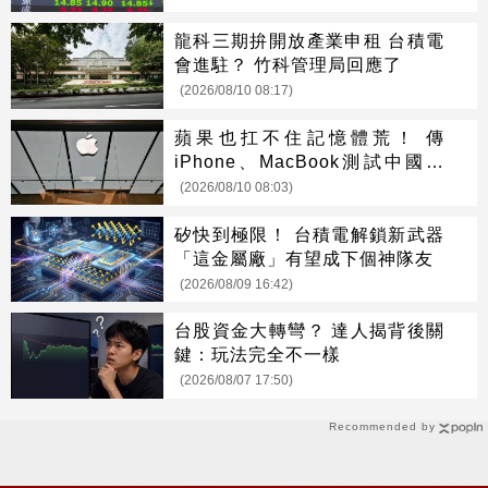
龍科三期拚開放產業申租 台積電
會進駐？ 竹科管理局回應了
(2026/08/10 08:17)
蘋果也扛不住記憶體荒！ 傳
iPhone、MacBook測試中國製
晶片
(2026/08/10 08:03)
矽快到極限！ 台積電解鎖新武器
「這金屬廠」有望成下個神隊友
(2026/08/09 16:42)
台股資金大轉彎？ 達人揭背後關
鍵：玩法完全不一樣
(2026/08/07 17:50)
Recommended by