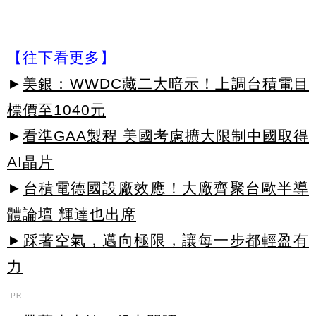
【往下看更多】
►
美銀：WWDC藏二大暗示！上調台積電目
標價至1040元
►
看準GAA製程 美國考慮擴大限制中國取得
AI晶片
►
台積電德國設廠效應！大廠齊聚台歐半導
體論壇 輝達也出席
►踩著空氣，邁向極限，讓每一步都輕盈有
力
PR