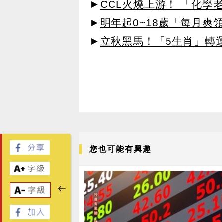
►
CCL火燒上游！ 「化學
►
明年起0~18歲「每月爽
►
立秋黑馬！「5生肖」轉
您也可能有興趣