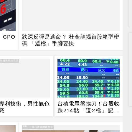
CPO
跌深反彈是逃命？ 杜金龍揭台股箱型密
碼 「這檔」手腳要快
得利健康網路商店
專利技術，男性氣色
台積電尾盤挨刀！台股收
亮
跌214點「這2檔」記憶
體逆勢收漲停
PR
PR・三得利健康網路商店