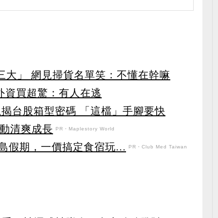
第三大」 網見掃貨名單笑：不懂在幹嘛
見外資買超驚：有人在逃
龍揭台股箱型密碼 「這檔」手腳要快
日活動清爽成長
PR・Maplestory World
假期，一價搞定食宿玩...
PR・Club Med Taiwan