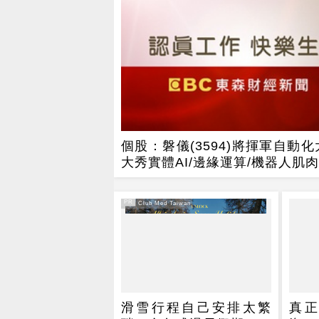
個股：磐儀(3594)將揮軍自動
大秀實體AI/邊緣運算/機器人肌肉
PR
PR・Club Med Taiwan
滑雪行程自己安排太繁
真