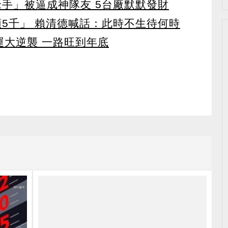
老手」被逼成神隊友 5台廠默默發財
領5千」 賴清德喊話：此時不生待何時
運大逆襲 一路旺到年底