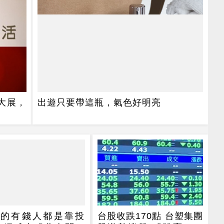
化大展，
出遊只要帶這瓶，氣色好明亮
正的有錢人都是靠投
台股收跌170點 台塑集團