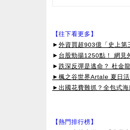
【往下看更多】
►
外資買超903億「史上
►
台股勁揚1250點！ 網
►
跌深反彈是逃命？ 杜金
►楓之谷世界Artale 夏
►出國花費難抓？全包式海島
【熱門排行榜】