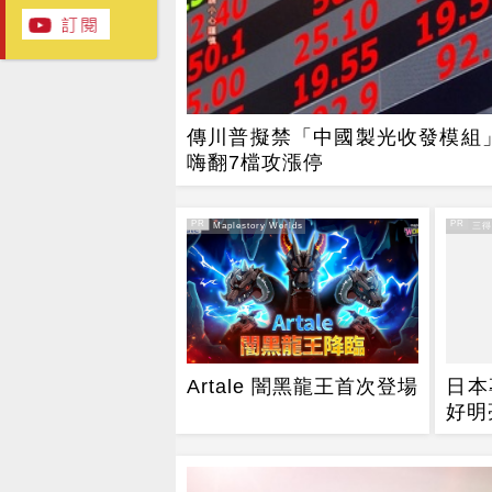
傳川普擬禁「中國製光收發模組」
嗨翻7檔攻漲停
PR
PR
PR・Maplestory Worlds
PR・三
Artale 闇黑龍王首次登場
日本
好明