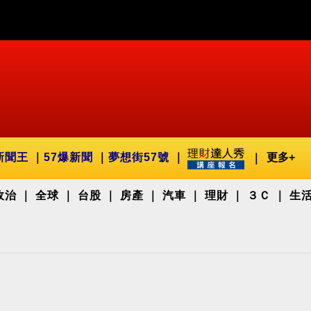
新聞王
57爆新聞
夢想街57號
更多+
政治
全球
台股
房產
汽車
理財
３Ｃ
生