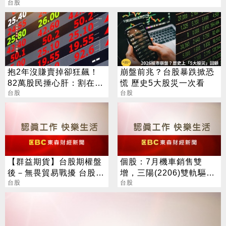
台股
抱2年沒賺賣掉卻狂飆！
崩盤前兆？台股暴跌掀恐
82萬股民捶心肝：割在起
慌 歷史5大股災一次看
漲點
台股
台股
【群益期貨】台股期權盤
個股：7月機車銷售雙
後－無畏貿易戰擾 台股利
增，三陽(2206)雙軌驅動
空不跌
台股
46.2%市占率居冠
台股