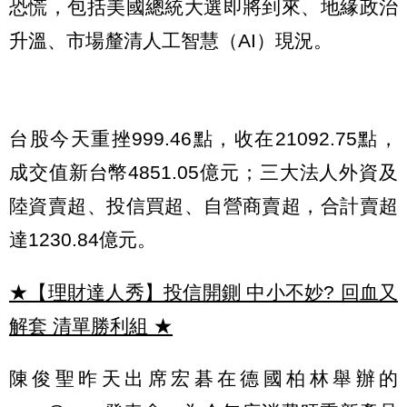
恐慌，包括美國總統大選即將到來、地緣政治
升溫、市場釐清人工智慧（AI）現況。
台股今天重挫999.46點，收在21092.75點，
成交值新台幣4851.05億元；三大法人外資及
陸資賣超、投信買超、自營商賣超，合計賣超
達1230.84億元。
★【理財達人秀】投信開鍘 中小不妙? 回血又
解套 清單勝利組
★
陳俊聖昨天出席宏碁在德國柏林舉辦的