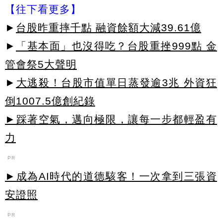
【往下看更多】
►
台股昨重摔千點 融資餘額大減39.61億
►
「基本面」也沒得吃？台股重挫999點 金
管會祭5大聲明
►
大逃殺！台股市值單日蒸發逾3兆 外資狂
倒1007.5億創紀錄
►踩著空氣，邁向極限，讓每一步都輕盈有
力
PR
►成為AI時代的道德駭客！一次拿到三張資
安證照
PR