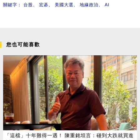
關鍵字：
台股
、
宏碁
、
美國大選
、
地緣政治
、
AI
您也可能喜歡
「這檔」十年難得一遇！ 陳重銘坦言：碰到大跌就買進