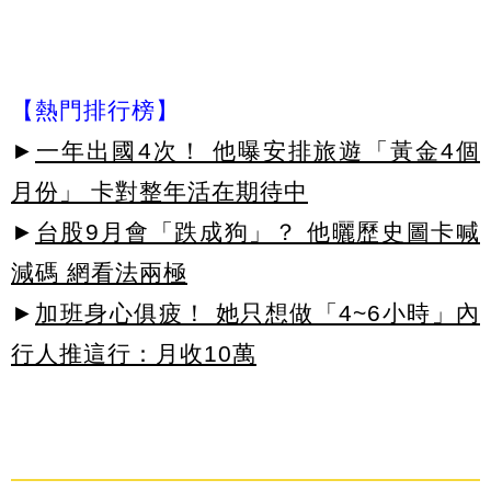
【熱門排行榜】
►
一年出國4次！ 他曝安排旅遊「黃金4個
月份」 卡對整年活在期待中
►
台股9月會「跌成狗」？ 他曬歷史圖卡喊
減碼 網看法兩極
►
加班身心俱疲！ 她只想做「4~6小時」內
行人推這行：月收10萬