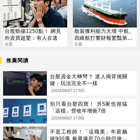
台股勁揚1250點！ 網見
散裝獲利能力大增 中航、
外資買超驚：有人在逃
四維航打響財報驚豔第一
台股
炮
台股
推薦閱讀
台股資金大轉彎？ 達人揭背後關
鍵：玩法完全不一樣
(2026/08/07 17:50)
別只看台塑四寶！ 另5家也很猛
「這檔」營收年增衝7倍
(2026/08/07 17:06)
不是工程師！「這職業」年薪飆
破900萬 每週爆肝70小時仍搶破