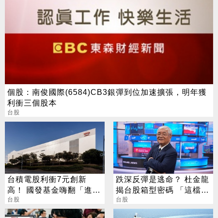
個股：南俊國際(6584)CB3銀彈到位加速擴張，明年獲
利衝三個股本
台股
台積電股利衝7元創新
跌深反彈是逃命？ 杜金龍
高！ 國發基金嗨翻「進帳
揭台股箱型密碼 「這檔」
115億」
台股
手腳要快
台股