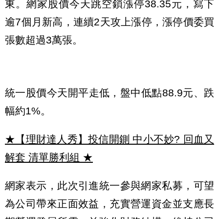
東。網家股價今天跳空鎖漲停38.35元，寫下
逾7個月新高，連續2天攻上漲停，漲停價委買
張數超過3萬張。
統一股價今天開平走低，盤中低點88.9元、跌
幅約1%。
★【理財達人秀】投信開鍘 中小不妙? 回血又
解套 清單勝利組
★
網家表示，此次引進統一參與網家私募，可望
為公司帶來正面效益，充實營運資金並支應長