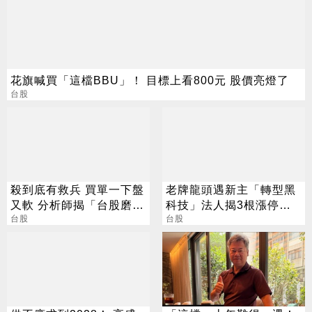
花旗喊買「這檔BBU」！ 目標上看800元 股價亮燈了
台股
殺到底有救兵 買單一下盤
老牌龍頭遇新主「轉型黑
又軟 分析師揭「台股磨
科技」法人揭3根漲停背
人」背後真相
台股
後秘辛
台股