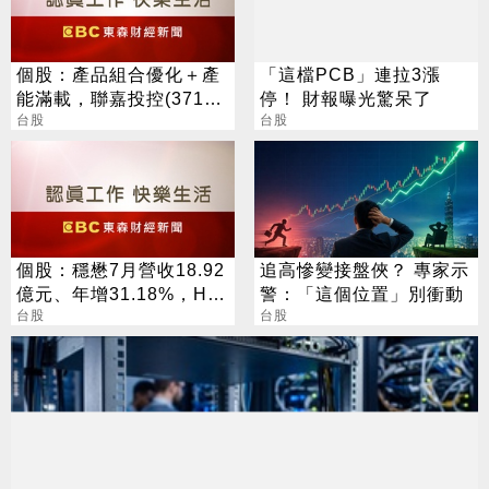
個股：產品組合優化＋產
「這檔PCB」連拉3漲
能滿載，聯嘉投控(3717)
停！ 財報曝光驚呆了
上半年營收及獲利創同期
台股
台股
高
個股：穩懋7月營收18.92
追高慘變接盤俠？ 專家示
億元、年增31.18%，H2
警：「這個位置」別衝動
旺季到來，雙成長引擎啟
台股
台股
動