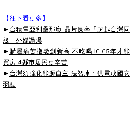
【往下看更多】
►
台積電亞利桑那廠 晶片良率「超越台灣同
級」外媒讚爆
►
購屋痛苦指數創新高 不吃喝10.65年才能
買房 4縣市居民更辛苦
►
台灣須強化能源自主 法智庫：供電成國安
弱點