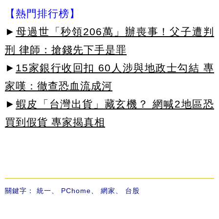
【熱門排行榜】
►
母過世「秒領206萬」辦喪事！父子遭判
刑 律師：搶錢先下手是罪
►
15家銀行收回扣 60人涉與地政士勾結 專
家嘆：徹查恐血流成河
►
蝦皮「台灣出貨」藏玄機？ 網喊2地區恐
買到假貨 專家揭真相
關鍵字：
統一
、
PChome
、
網家
、
台股