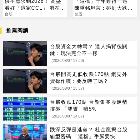
供不應求到2028！ 高盛
「這檔」十年難得一遇！
看好「這家CCL」 潛在漲
陳重銘坦言：碰到大跌就
幅171%
台股
買進
台股
推薦閱讀
台股資金大轉彎？ 達人揭背後關
鍵：玩法完全不一樣
(2026/08/07 17:50)
台股開高走低收跌170點 網見外
資操作嘆：要反轉了嗎？
(2026/08/07 15:57)
台股收跌170點 台塑集團股逆勢
撐盤 「雙寶」噴5%
(2026/08/07 14:07)
跌深反彈是逃命？ 杜金龍揭台股
箱型密碼 「這檔」手腳要快