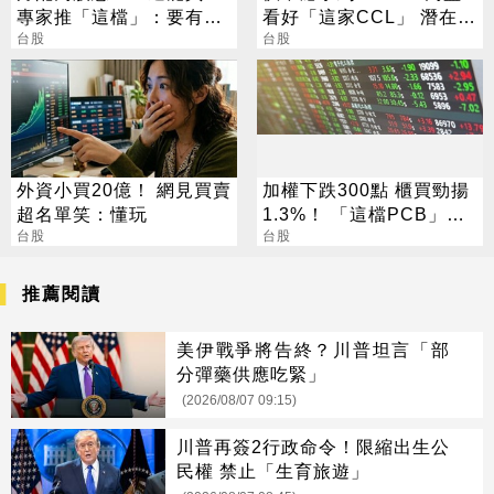
專家推「這檔」：要有耐
看好「這家CCL」 潛在漲
心會長大
台股
幅171%
台股
外資小買20億！ 網見買賣
加權下跌300點 櫃買勁揚
超名單笑：懂玩
1.3%！ 「這檔PCB」連3
台股
天漲停
台股
推薦閱讀
美伊戰爭將告終？川普坦言「部
分彈藥供應吃緊」
(2026/08/07 09:15)
川普再簽2行政命令！限縮出生公
民權 禁止「生育旅遊」