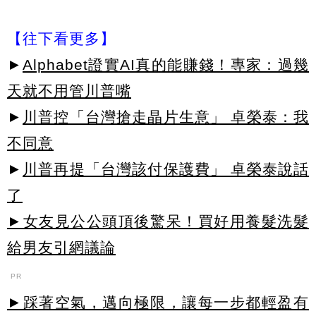
【往下看更多】
►
Alphabet證實AI真的能賺錢！專家：過幾
天就不用管川普嘴
►
川普控「台灣搶走晶片生意」 卓榮泰：我
不同意
►
川普再提「台灣該付保護費」 卓榮泰說話
了
►女友見公公頭頂後驚呆！買好用養髮洗髮
給男友引網議論
PR
►踩著空氣，邁向極限，讓每一步都輕盈有