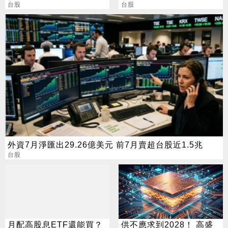
到了
台股
後秘辛
台股
外資7月淨匯出29.26億美元 前7月賣超台股近1.5兆
台股
月配高股息ETF還能買？
供不應求到2028！ 高盛