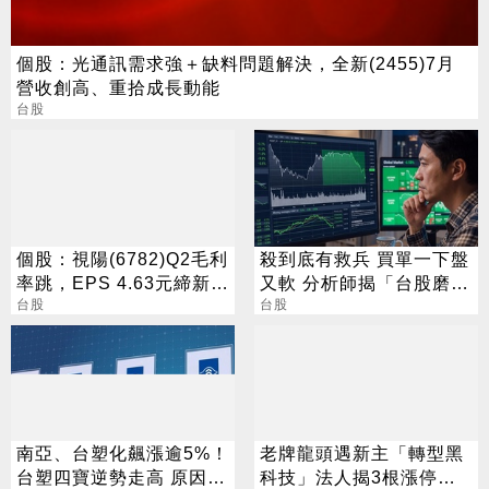
個股：光通訊需求強＋缺料問題解決，全新(2455)7月
營收創高、重拾成長動能
台股
個股：視陽(6782)Q2毛利
殺到底有救兵 買單一下盤
率跳，EPS 4.63元締新
又軟 分析師揭「台股磨
猷，本季營運續看旺
台股
人」背後真相
台股
南亞、台塑化飆漲逾5%！
老牌龍頭遇新主「轉型黑
台塑四寶逆勢走高 原因找
科技」法人揭3根漲停背