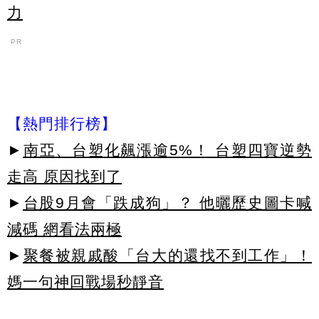
力
PR
【熱門排行榜】
►
南亞、台塑化飆漲逾5%！ 台塑四寶逆勢
走高 原因找到了
►
台股9月會「跌成狗」？ 他曬歷史圖卡喊
減碼 網看法兩極
►
聚餐被親戚酸「台大的還找不到工作」！
媽一句神回戰場秒靜音