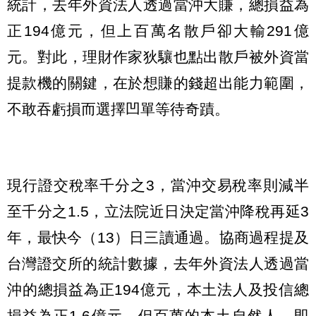
統計，去年外資法人透過當沖大賺，總損益為
正194億元，但上百萬名散戶卻大輸291億
元。對此，理財作家狄驤也點出散戶被外資當
提款機的關鍵，在於想賺的錢超出能力範圍，
不敢吞虧損而選擇凹單等待奇蹟。
現行證交稅率千分之3，當沖交易稅率則減半
至千分之1.5，立法院近日決定當沖降稅再延3
年，最快今（13）日三讀通過。協商過程提及
台灣證交所的統計數據，去年外資法人透過當
沖的總損益為正194億元，本土法人及投信總
損益為正1.6億元，但百萬的本土自然人、即