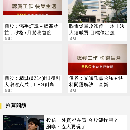
個股：滿手訂單＋擴產效
聯電爆量攻漲停！ 本土法
益，矽格7月營收首度站
人續喊買 目標價出爐
上20億元創高，後續會更
台股
台股
好
個股：精誠(6214)H1獲利
個股：光通訊需求強＋缺
大增逾八成，EPS創高達
料問題解決，全新
6.15元，H2強攻AI與全球
台股
(2455)7月營收創高、重
台股
IT服務
拾成長動能
推薦閱讀
投信、外資都在買 台股卻收黑？
網嘆：沒人要玩了