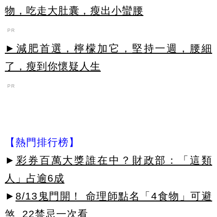
物，吃走大肚囊，瘦出小蠻腰
PR
►減肥首選，檸檬加它，堅持一週，腰細
了，瘦到你懷疑人生
PR
【熱門排行榜】
►
彩券百萬大獎誰在中？財政部：「這類
人」占逾6成
►
8/13鬼門開！ 命理師點名「4食物」可避
煞 22禁忌一次看