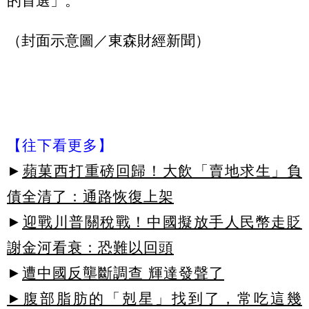
的首選」。
（封面示意圖／東森財經新聞）
【往下看更多】
►
蘋菓西打重磅回歸！大飲「賣地求生」負
債全清了：通路恢復上架
►
迎戰川普關稅戰！中國擬放手人民幣走貶
謝金河看衰：恐難以回頭
►
遭中國反壟斷調查 輝達發聲了
►腹部脂肪的「剋星」找到了，常吃這幾