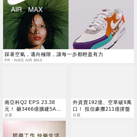
踩著空氣，邁向極限，讓每一步都輕盈有力
PR・NIKE AIR MAX
南亞科Q2 EPS 23.38
外資賣192億、空單破9萬
元！ 砸3466億擴建5A新
口！ 投信豪擲211億撐盤
廠 今年資本支出增至697
台股
台股
億