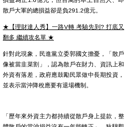
散戶大軍的總損益卻是負291.2億元。
★【理財達人秀】一路V轉 考驗先到? 打底又
翻多 繼續攻名單
★
針對此現象，民進黨立委郭國文擔憂，「散戶
像被當韭菜割」，認為散戶在財力、資訊上和
外資有落差，政府應鼓勵民眾做中長期投資，
並表示當沖降稅應要有退場機制。
「歷年來外資主力都持續從散戶身上提款，整
體散戶的當沖損益沒有一年能轉正」，狄驤觀