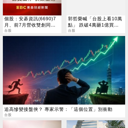
個股：安碁資訊(6690)7
郭哲榮喊「台股上看10萬
月、前7月營收雙創同期
點」 跌破4萬砸1億買
高點，本月再奪兩大資安
台股
0050
台股
專案
追高慘變接盤俠？ 專家示警：「這個位置」別衝動
台股