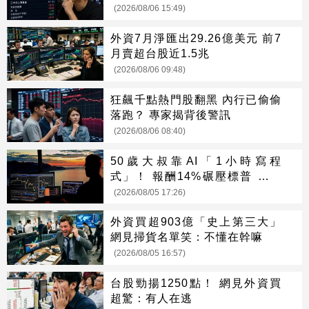
(2026/08/06 15:49)
外資7月淨匯出29.26億美元 前7
月賣超台股近1.5兆
(2026/08/06 09:48)
狂飆千點熱門股翻黑 內行已偷偷
落跑？ 專家揭背後警訊
(2026/08/06 08:40)
50歲大叔靠AI「1小時寫程
式」！ 報酬14%碾壓標普 直接
辭職去炒股
(2026/08/05 17:26)
外資買超903億「史上第三大」
網見掃貨名單笑：不懂在幹嘛
(2026/08/05 16:57)
台股勁揚1250點！ 網見外資買
超驚：有人在逃