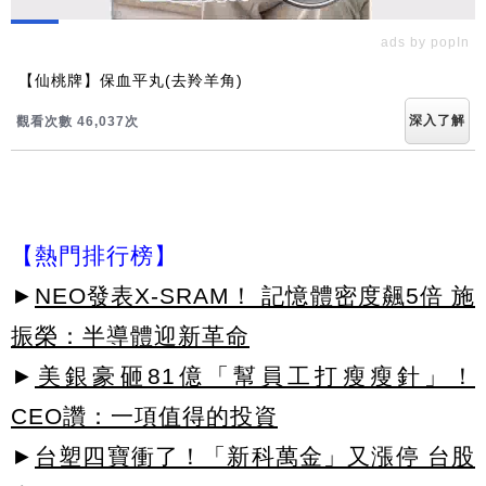
ads by popIn
【仙桃牌】保血平丸(去羚羊角)
深入了解
觀看次數 46,044次
【熱門排行榜】
►
NEO發表X-SRAM！ 記憶體密度飆5倍 施
振榮：半導體迎新革命
►
美銀豪砸81億「幫員工打瘦瘦針」！
CEO讚：一項值得的投資
►
台塑四寶衝了！「新科萬金」又漲停 台股