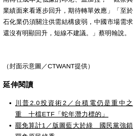
業績面來看逐步回升，期待轉單效應」「至於
石化業仍須關注供需結構疲弱，中國市場需求
還沒有明顯回升，短線不建議。」蔡明翰說。
（封面示意圖／CTWANT提供）
延伸閱讀
川普2.0投資術2／台積電仍是重中之
重 十檔ETF「蛇年潛力標的」
罷免算計1／版圖藍大於綠 國民黨強鎖