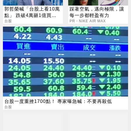
郭哲榮喊「台股上看10萬
踩著空氣，邁向極限，讓
點」 跌破4萬砸1億買
每一步都輕盈有力
0050
台股
PR・NIKE AIR MAX
台股一度重挫1700點！ 專家曝急喊：不要再殺低
台股