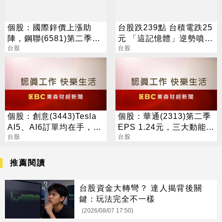
個股：國際鋅價上漲助
台股跌239點 台積電跌25
陣，鋼聯(6581)第二季
元 「這記憶體」逆勢噴
EPS 3.2元，近15個季度
台股
5%
台股
新高
個股：創意(3443)Tesla
個股：華通(2313)第二季
AI5、AI6訂單均在手，谷
EPS 1.24元，三大動能加
歌Axion2 CPU出貨有上
台股
持，營運展望逐季向上
台股
修空間
推薦閱讀
台股資金大轉彎？ 達人揭背後關
鍵：玩法完全不一樣
(2026/08/07 17:50)