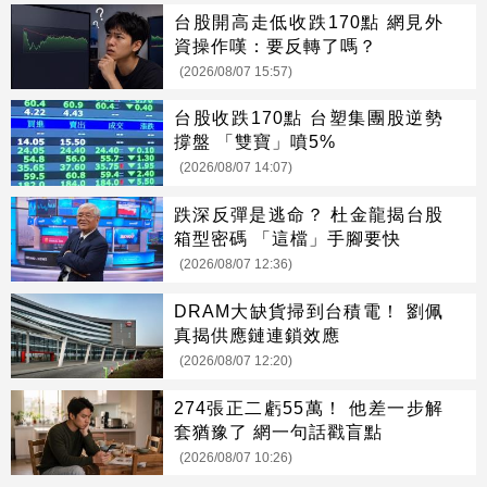
台股開高走低收跌170點 網見外
資操作嘆：要反轉了嗎？
(2026/08/07 15:57)
台股收跌170點 台塑集團股逆勢
撐盤 「雙寶」噴5%
(2026/08/07 14:07)
跌深反彈是逃命？ 杜金龍揭台股
箱型密碼 「這檔」手腳要快
(2026/08/07 12:36)
DRAM大缺貨掃到台積電！ 劉佩
真揭供應鏈連鎖效應
(2026/08/07 12:20)
274張正二虧55萬！ 他差一步解
套猶豫了 網一句話戳盲點
(2026/08/07 10:26)