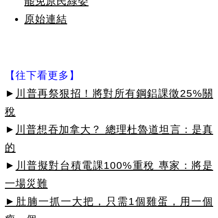
罷免原民綠委
原始連結
【往下看更多】
►
川普再祭狠招！將對所有鋼鋁課徵25%關
稅
►
川普想吞加拿大？ 總理杜魯道坦言：是真
的
►
川普擬對台積電課100%重稅 專家：將是
一場災難
►肚腩一抓一大把，只需1個雞蛋，用一個