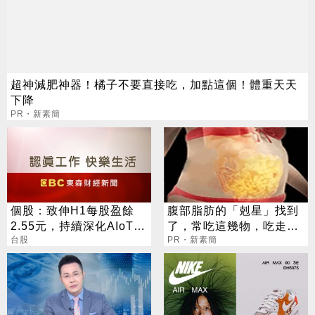
超神減肥神器！橘子不要直接吃，加點這個！體重天天
下降
PR・新素簡
個股：致伸H1每股盈餘
腹部脂肪的「剋星」找到
2.55元，持續深化AIoT、
了，常吃這幾物，吃走大
AI智慧監控、機器人與車
台股
肚囊，瘦出小蠻腰
PR・新素簡
用佈局