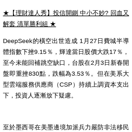
★【理財達人秀】投信開鍘 中小不妙? 回血又
解套 清單勝利組
★
DeepSeek的橫空出世造成 1月27日費城半導
體指數下挫9.15％，輝達當日股價大跌17％，
至今未能回補跳空缺口，台股在2月3日新春開
盤即重挫830點，跌幅為3.53％。但在美系大
型雲端服務供應商（CSP）持續上調資本支出
下，投資人逐漸放下疑慮。
至於墨西哥在美墨邊境加派兵力嚴防非法移民