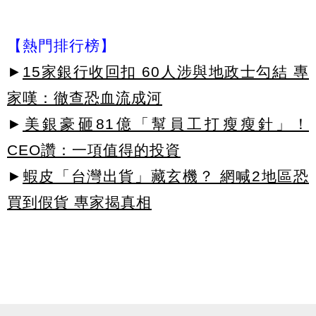
【熱門排行榜】
►
15家銀行收回扣 60人涉與地政士勾結 專
家嘆：徹查恐血流成河
►
美銀豪砸81億「幫員工打瘦瘦針」！
CEO讚：一項值得的投資
►
蝦皮「台灣出貨」藏玄機？ 網喊2地區恐
買到假貨 專家揭真相