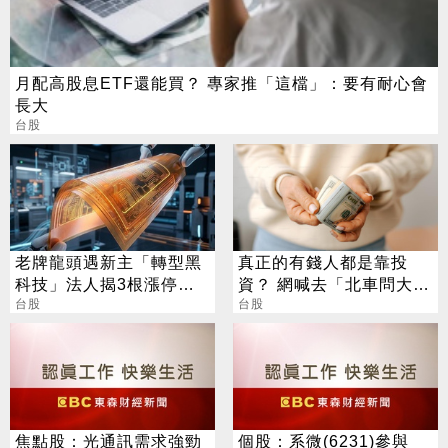
月配高股息ETF還能買？ 專家推「這檔」：要有耐心會
長大
台股
老牌龍頭遇新主「轉型黑
真正的有錢人都是靠投
科技」法人揭3根漲停背
資？ 網喊去「北車問大
後秘辛
台股
師」：保證專業
台股
焦點股：光通訊需求強勁
個股：系微(6231)參與