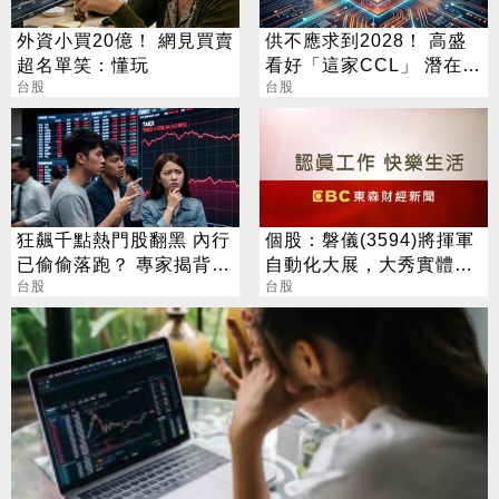
外資小買20億！ 網見買賣
供不應求到2028！ 高盛
超名單笑：懂玩
看好「這家CCL」 潛在漲
台股
幅171%
台股
狂飆千點熱門股翻黑 內行
個股：磐儀(3594)將揮軍
已偷偷落跑？ 專家揭背後
自動化大展，大秀實體AI/
警訊
台股
邊緣運算/機器人肌肉
台股