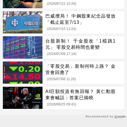
而是布局好時機
(2026/07/22 10:20)
巴威攪局！ 中鋼股東紀念品發放
「截止延至7/13」
(2026/07/10 13:24)
台股新制！ 千金股改「1檔跳1
元」 零股交易時間也要變
(2026/07/08 17:18)
「零股交易」新制何時上路？ 金
管會回應了
(2026/07/08 11:26)
AI巨額投資有無回報？ 黃仁勳股
東會喊話：答案已揭曉
(2026/06/25 09:41)
Recommended by