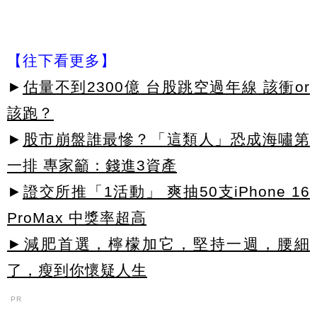
【往下看更多】
►
估量不到2300億 台股跳空過年線 該衝or
該跑？
►
股市崩盤誰最慘？「這類人」恐成海嘯第
一排 專家籲：錢進3資產
►
證交所推「1活動」 爽抽50支iPhone 16
ProMax 中獎率超高
►減肥首選，檸檬加它，堅持一週，腰細
了，瘦到你懷疑人生
PR