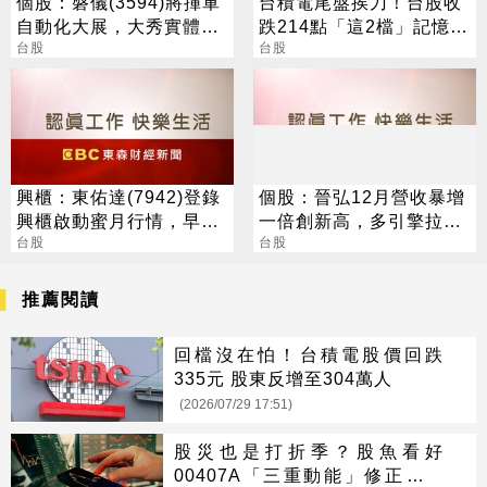
個股：磐儀(3594)將揮軍
台積電尾盤挨刀！台股收
自動化大展，大秀實體AI/
跌214點「這2檔」記憶體
邊緣運算/機器人肌肉
台股
逆勢收漲停
台股
興櫃：東佑達(7942)登錄
個股：晉弘12月營收暴增
興櫃啟動蜜月行情，早盤
一倍創新高，多引擎拉動
一度大漲186%
台股
今年業績跨大步拚增雙位
台股
數
推薦閱讀
回檔沒在怕！台積電股價回跌
335元 股東反增至304萬人
(2026/07/29 17:51)
股災也是打折季？股魚看好
00407A「三重動能」修正期反