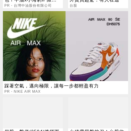
聯名款
PR・台灣中油股份有限公司
台股
踩著空氣，邁向極限，讓每一步都輕盈有力
PR・NIKE AIR MAX