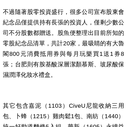
不過隨著股零投資盛行，很多公司宣布股東會
紀念品僅提供持有長張的投資人，僅剩少數公
司不分股數都贈送。股魚便整理出目前所知的
零股紀念品清單，共計20家，最吸睛的有大魯
閣800元消費抵用券與每月玩樂買1送1券8
張；台肥則有胺基酸深層潔顏慕斯、玻尿酸保
濕潤澤化妝水禮盒。
其它包含嘉泥（1103）CiveU尼龍收納三用
包、卜蜂（1215）雞肉鬆1包、南紡（1440）
統一好勁道麵條5入組、華新（1605）永續益