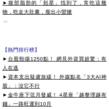
►腹部脂肪的「剋星」找到了，常吃這幾
物，吃走大肚囊，瘦出小蠻腰
PR
【熱門排行榜】
►
台股勁揚1250點！ 網見外資買超驚：有
人在逃
►
資本支出疑慮放緩！ 外媒點名「3大AI神
股」：沒它不行
►
金牛座下弦月發威！ 4星座「越整理越有
錢」一路旺運到10月