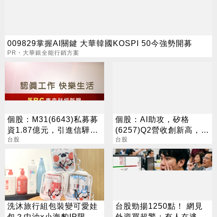
009829掌握AI關鍵 大華韓國KOSPI 50今強勢開募
PR・大華銀全能行銷方案
個股：M31(6643)私募募
個股：AI助攻，矽格
資1.87億元，引進信驊為
(6257)Q2營收創新高，新
策略性投資人
台股
廠到位，後續有望更好
台股
洗沐旅行組包裝變可愛娃
台股勁揚1250點！ 網見
包？中油x小海豹IP限量
外資買超驚：有人在逃