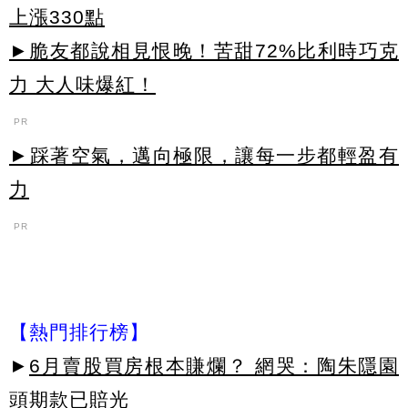
上漲330點
►脆友都說相見恨晚！苦甜72%比利時巧克
力 大人味爆紅！
PR
►踩著空氣，邁向極限，讓每一步都輕盈有
力
PR
【熱門排行榜】
►
6月賣股買房根本賺爛？ 網哭：陶朱隱園
頭期款已賠光