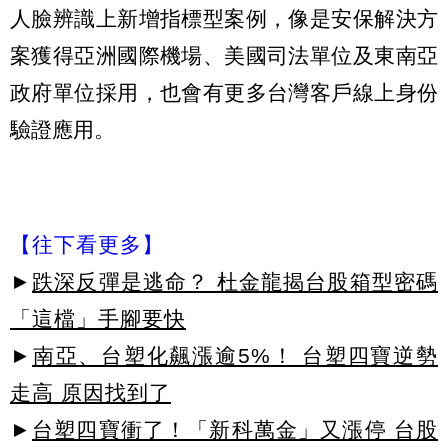
人臉辨識上新增指標型案例，像是安保解決方
案獲得亞洲國際機場、美國司法單位及東南亞
政府單位採用，也會有更多台灣客戶線上身份
驗證應用。
【往下看更多】
►
跌深反彈是逃命？ 杜金龍揭台股箱型密碼
「這檔」手腳要快
►
南亞、台塑化飆漲逾5%！ 台塑四寶逆勢
走高 原因找到了
►
台塑四寶衝了！「新科萬金」又漲停 台股