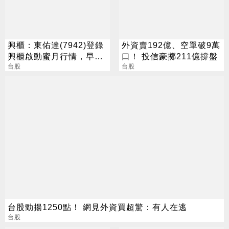
興櫃：東佑達(7942)登錄
外資賣192億、空單破9萬
興櫃啟動蜜月行情，早盤
口！ 投信豪擲211億撐盤
一度大漲186%
台股
台股
台股勁揚1250點！ 網見外資買超驚：有人在逃
台股