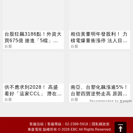
台股狂飆3186點！外資大
相信黃董明年發股利！ 力
買675億 搶進「5檔」
積電爆量衝漲停 法人目標
ETF
台股
價出爐
台股
供不應求到2028！ 高盛
南亞、台塑化飆漲逾5%！
看好「這家CCL」 潛在漲
台塑四寶逆勢走高 原因找
幅171%
台股
到了
台股
Recommended by
客服信箱
｜客服專線：02-2388-5918｜
隱私權政策
東森電視 版權所有 © 2026 EBC All Rights Reserved.