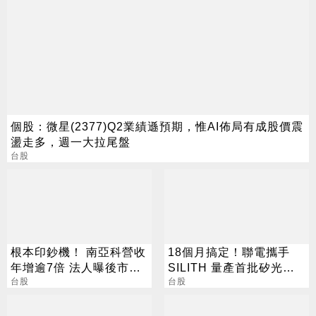
個股：微星(2377)Q2業績遜預期，惟AI佈局有成股價震
盪走多，週一大拉尾盤
台股
根本印鈔機！ 南亞科營收
18個月搞定！聯電攜手
年增逾7倍 法人曝後市觀
SILITH 量產首批矽光子
察4指標
台股
晶圓
台股