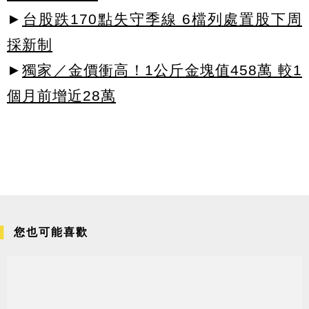
►
台股跌170點失守季線 6檔列處置股下周
採新制
►
獨家／金價衝高！1公斤金塊值458萬 較1
個月前增近28萬
您也可能喜歡