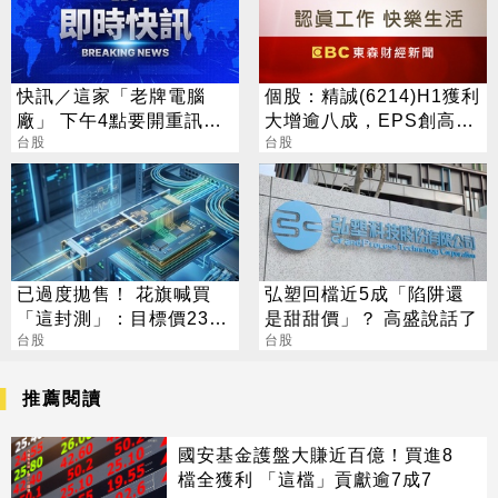
快訊／這家「老牌電腦
個股：精誠(6214)H1獲利
廠」 下午4點要開重訊記
大增逾八成，EPS創高達
者會
台股
6.15元，H2強攻AI與全球
台股
IT服務
已過度拋售！ 花旗喊買
弘塑回檔近5成「陷阱還
「這封測」：目標價230
是甜甜價」？ 高盛說話了
元
台股
台股
推薦閱讀
國安基金護盤大賺近百億！買進8
檔全獲利 「這檔」貢獻逾7成7