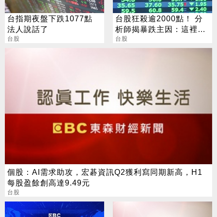
台指期夜盤下跌1077點
台股狂殺逾2000點！ 分
法人說話了
析師揭暴跌主因：這裡才
台股
是真正買點
台股
個股：AI需求助攻，宏碁資訊Q2獲利寫同期新高，H1
每股盈餘創高達9.49元
台股