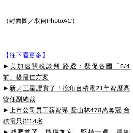
（封面圖／取自PhotoAC）
【往下看更多】
►
美加速關稅談判 路透：擬促各國「6/4
前」提最佳方案
►
新／三星證實了！挖角台積電21年資歷高
管任副總裁
►
上市公司員工薪資曝 愛山林478萬奪冠 台
積電只排14名
►減肥首選，檸檬加它，堅持一週，腰細