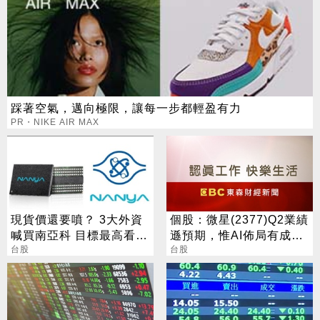
踩著空氣，邁向極限，讓每一步都輕盈有力
PR・NIKE AIR MAX
現貨價還要噴？ 3大外資
個股：微星(2377)Q2業績
喊買南亞科 目標最高看到
遜預期，惟AI佈局有成股
650
台股
價震盪走多，週一大拉尾
台股
盤