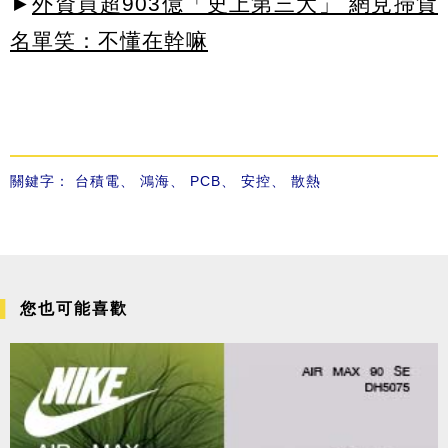
►
外資買超903億「史上第三大」 網見掃貨
名單笑：不懂在幹嘛
關鍵字：
台積電
、
鴻海
、
PCB
、
安控
、
散熱
您也可能喜歡