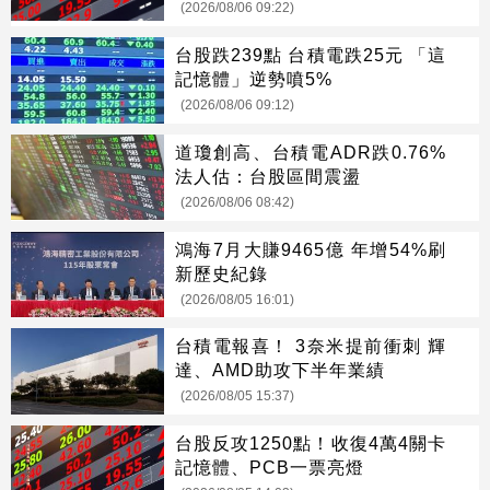
(2026/08/06 09:22)
台股跌239點 台積電跌25元 「這
記憶體」逆勢噴5%
(2026/08/06 09:12)
道瓊創高、台積電ADR跌0.76%
法人估：台股區間震盪
(2026/08/06 08:42)
鴻海7月大賺9465億 年增54%刷
新歷史紀錄
(2026/08/05 16:01)
台積電報喜！ 3奈米提前衝刺 輝
達、AMD助攻下半年業績
(2026/08/05 15:37)
台股反攻1250點！收復4萬4關卡
記憶體、PCB一票亮燈