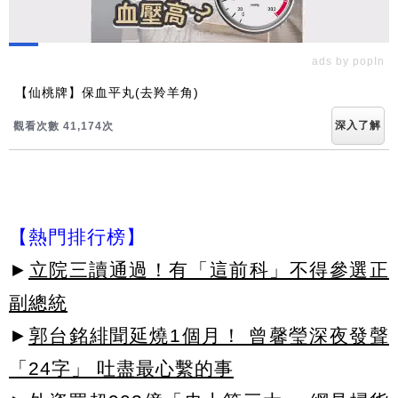
ads by popIn
【仙桃牌】保血平丸(去羚羊角)
深入了解
觀看次數 41,174次
【熱門排行榜】
►
立院三讀通過！有「這前科」不得參選正
副總統
►
郭台銘緋聞延燒1個月！ 曾馨瑩深夜發聲
「24字」 吐盡最心繫的事