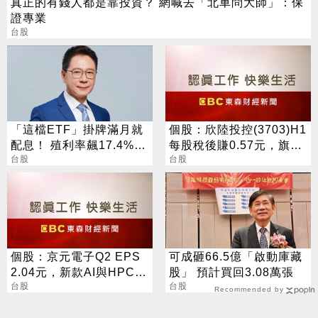
真正的有錢人都是靠投資？ 網喊去「北車問大師」：保
證專業
台股
「這檔ETF」掛牌滿月就
個股：欣陸投控(3703)H1
配息！ 殖利率飆17.4%
每股稅後賺0.57元，旗下
阮慕驊揭背後2大關鍵
台股
三子公司營收存量充沛
台股
個股：京元電子Q2 EPS
可成砸66.5億「啟動庫藏
2.04元，新款AI與HPC晶
股」 預計買回3.08萬張
片到位並放量，外資看好
台股
台股
Recommended by
Q3動能