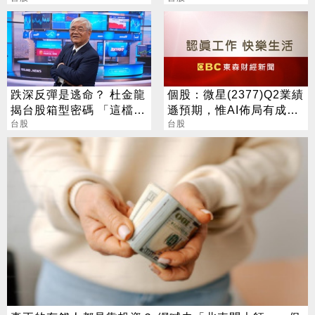
跌深反彈是逃命？ 杜金龍
個股：微星(2377)Q2業績
揭台股箱型密碼 「這檔」
遜預期，惟AI佈局有成股
手腳要快
台股
價震盪走多，週一大拉尾
台股
盤