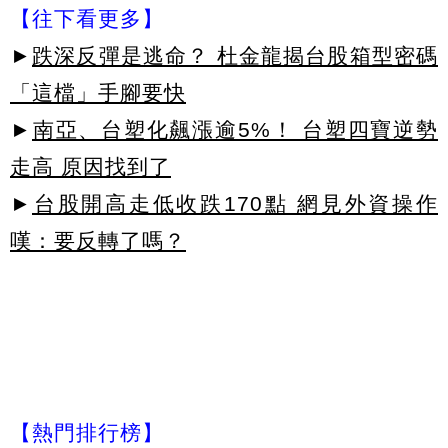
【往下看更多】
►
跌深反彈是逃命？ 杜金龍揭台股箱型密碼
「這檔」手腳要快
►
南亞、台塑化飆漲逾5%！ 台塑四寶逆勢
走高 原因找到了
►
台股開高走低收跌170點 網見外資操作
嘆：要反轉了嗎？
【熱門排行榜】