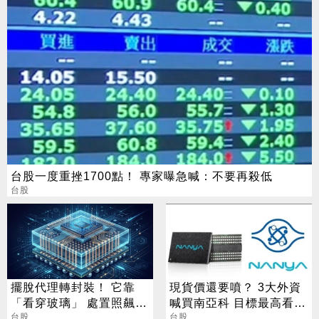
台股一度重挫1700點！ 專家曝急喊：不要再殺低
台股
擺脫代理轉封裝！ 它靠
現貨價還要噴？ 3大外資
「看穿玻璃」 處置照飆2
喊買南亞科 目標最高看到
漲停
台股
650
台股