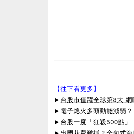
【往下看更多】
►
台股市值躍全球第8大 
►
電子熄火多頭動能減弱？
►
台股一度「狂殺500點」
►出國花費難抓？全包式海島