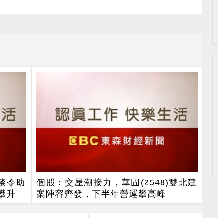
禁令助
個股：交屋潮接力，華固(2548)雙北建
攀升
案陣容齊發，下半年營運攀高峰