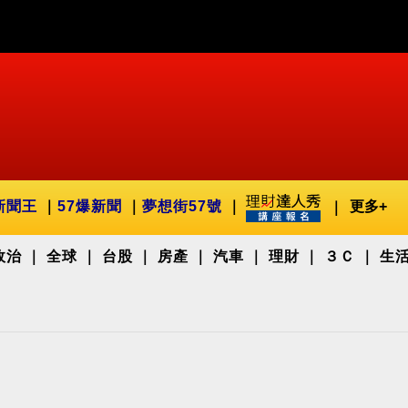
新聞王
57爆新聞
夢想街57號
更多+
政治
全球
台股
房產
汽車
理財
３Ｃ
生