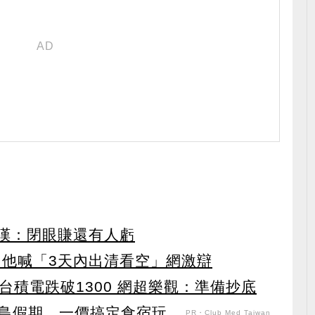
網嘆：閉眼賺還有人虧
 他喊「3天內出清看空」網激辯
 台積電跌破1300 網超樂觀：準備抄底
假期，一價搞定食宿玩...
PR・Club Med Taiwan