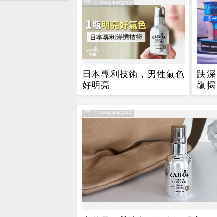
PR
PR・三得利健康網路商店
日本專利技術，男性氣色
跌深
好明亮
龍揭
檔」
PR
PR・三得利健康網路商店