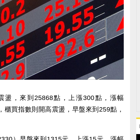
盪，來到25868點，上漲300點，漲幅
0億，櫃買指數則開高震盪，早盤來到259點，
30）早盤來到1315元，上漲15元，漲幅