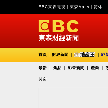
EBC東森電視
｜
東森Apps
｜
简体
首頁
財經新聞
57
最新
焦點
影音新聞
產業
其它