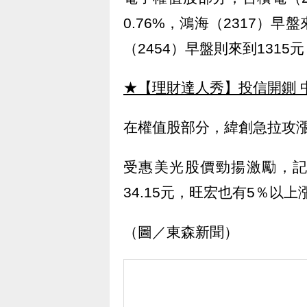
0.76%，鴻海（2317）早
（2454）早盤則來到1315
★【理財達人秀】投信開鍘 
在權值股部分，緯創急拉攻漲停
受惠美光股價勁揚激勵，記
34.15元，旺宏也有5％以上
（圖／東森新聞）