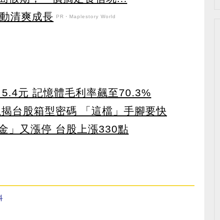
日活動清爽成長
PR・Maplestory World
5.4元 記憶體毛利率飆至70.3%
龍揭台股箱型密碼 「這檔」手腳要快
」又漲停 台股上漲330點
科