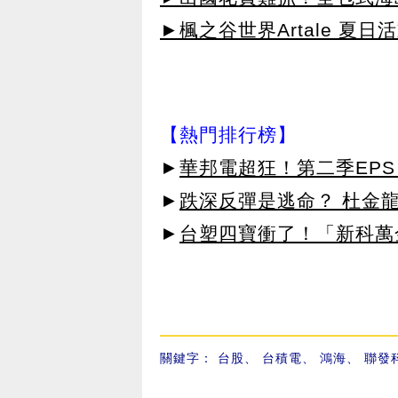
►楓之谷世界Artale 夏
【熱門排行榜】
►
華邦電超狂！第二季EPS 
►
跌深反彈是逃命？ 杜金
►
台塑四寶衝了！「新科萬金
關鍵字：
台股
、
台積電
、
鴻海
、
聯發