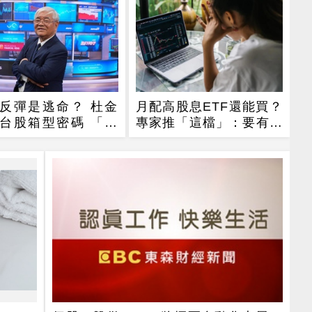
反彈是逃命？ 杜金
月配高股息ETF還能買？
台股箱型密碼 「這
專家推「這檔」：要有耐
手腳要快
心會長大