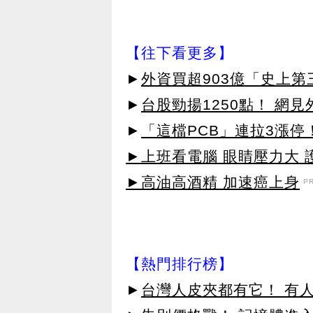
【往下看更多】
►
外資買超903億「史上
►
台股勁揚1250點！ 網
►
「這檔PCB」連拉3漲停
►上班看電腦 眼睛壓力大 護
►高油高酒精 加速癌上身
P
【熱門排行榜】
►
台灣人皮夾都有它！ 有