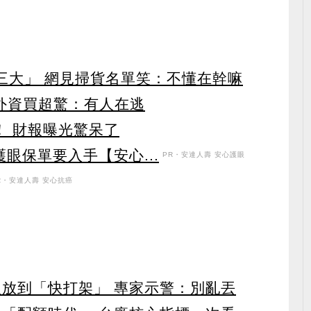
第三大」 網見掃貨名單笑：不懂在幹嘛
見外資買超驚：有人在逃
！ 財報曝光驚呆了
眼保單要入手【安心...
PR・安達人壽 安心護眼
R・安達人壽 安心抗癌
人放到「快打架」 專家示警：別亂丟