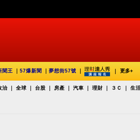
新聞王
57爆新聞
夢想街57號
更多+
政治
全球
台股
房產
汽車
理財
３Ｃ
生