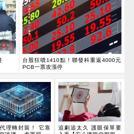
侵
台股狂噴1410點！聯發科重返4000元
PCB一票攻漲停
PR
PR・安達人壽 安心護眼
代理轉封裝！ 它靠
追劇追太久 護眼保單要