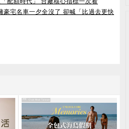
入「配額時代」 台廠核心指標一次看
坐擁豪宅名車一夕全沒了 卻喊「比過去更快
PR
PR・Club Med Taiwan