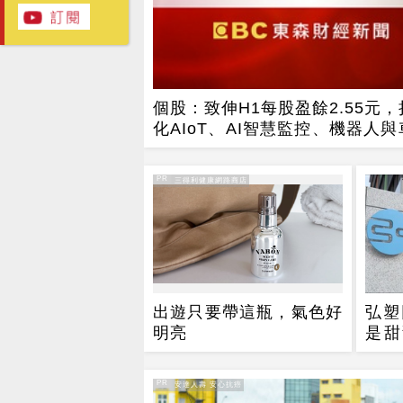
個股：致伸H1每股盈餘2.55元
化AIoT、AI智慧監控、機器人
局
PR
PR・三得利健康網路商店
出遊只要帶這瓶，氣色好
弘塑
明亮
是甜
了
PR
PR・安達人壽 安心抗癌