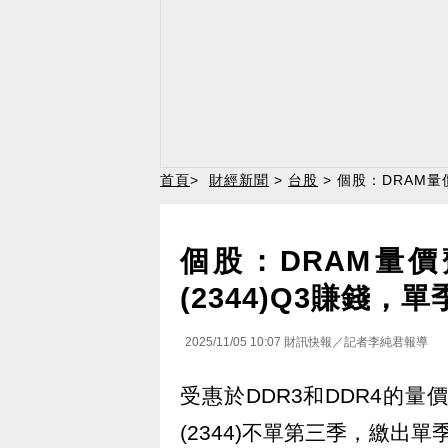
首頁
>
財經新聞
>
台股
> 個股：DRAM量
個股：DRAM量
(2344)Q3賺錢，單
2025/11/05 10:07
財訊快報／記者李純君報導
受惠於DDR3和DDR4的
(2344)不單第三季，繳出