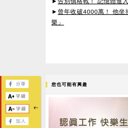
►
告別價格戰！ 記憶體進
►
曾年收破4000萬！ 他
樂」
您也可能有興趣