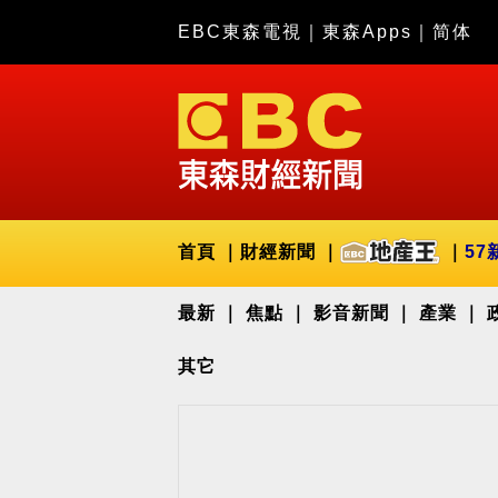
EBC東森電視
｜
東森Apps
｜
简体
首頁
財經新聞
57
最新
焦點
影音新聞
產業
其它