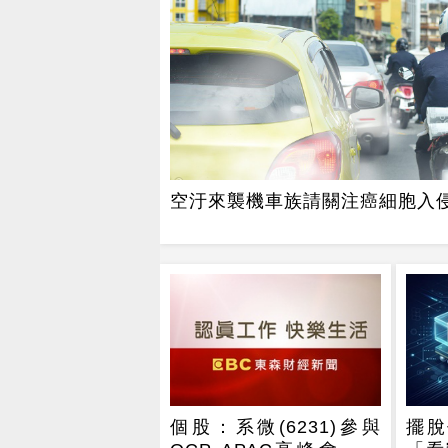
空汙來襲機車族請關注癌細胞入
個股：系微(6231)參與
擺脫