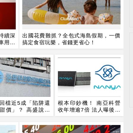
，持續深
出國花費難抓？全包式海島假期，一價
與車用佈
搞定食宿玩樂，省錢更省心！
回檔近5成「陷阱還
根本印鈔機！ 南亞科營
甜價」？ 高盛說話
收年增逾7倍 法人曝後市
觀察4指標