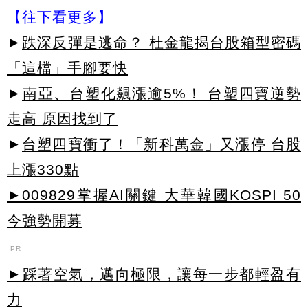
【往下看更多】
►
跌深反彈是逃命？ 杜金龍揭台股箱型密碼
「這檔」手腳要快
►
南亞、台塑化飆漲逾5%！ 台塑四寶逆勢
走高 原因找到了
►
台塑四寶衝了！「新科萬金」又漲停 台股
上漲330點
►009829掌握AI關鍵 大華韓國KOSPI 50
今強勢開募
PR
►踩著空氣，邁向極限，讓每一步都輕盈有
力