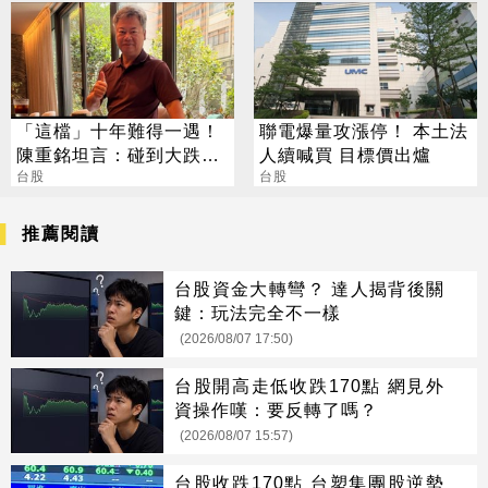
出貨放量
「這檔」十年難得一遇！
聯電爆量攻漲停！ 本土法
陳重銘坦言：碰到大跌就
人續喊買 目標價出爐
買進
台股
台股
推薦閱讀
台股資金大轉彎？ 達人揭背後關
鍵：玩法完全不一樣
(2026/08/07 17:50)
台股開高走低收跌170點 網見外
資操作嘆：要反轉了嗎？
(2026/08/07 15:57)
台股收跌170點 台塑集團股逆勢