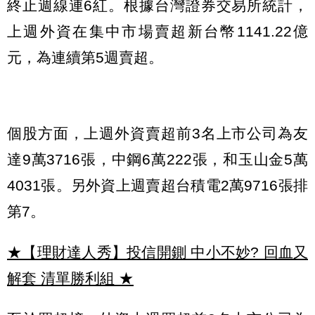
終止週線連6紅。根據台灣證券交易所統計，
上週外資在集中市場賣超新台幣1141.22億
元，為連續第5週賣超。
個股方面，上週外資賣超前3名上市公司為友
達9萬3716張，中鋼6萬222張，和玉山金5萬
4031張。另外資上週賣超台積電2萬9716張排
第7。
★【理財達人秀】投信開鍘 中小不妙? 回血又
解套 清單勝利組
★