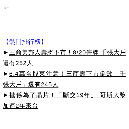
PR
【熱門排行榜】
►
三商美邦人壽將下市！8/20停牌 千張大戶
還有252人
►
6.4萬名股東注意！三商壽下市倒數「千
張大戶」還有245人
►
攏係為了晶片！「斷交19年」 哥斯大黎
加連2年來台