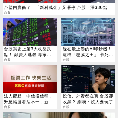
台塑四寶衝了！「新科萬金」又漲停 台股上漲330點
台股
台股寫史上第3大收盤跌
躲在最上游的AI印鈔機！
點！ 融資大逃殺 專家這
這檔「壓膜之王」 卡死全
樣說
台股
球95%載板製程
台股
法人觀點：中信投信稱，
投信、外資都在買 台股卻
升息幅度看法不一，新興
收黑？ 網嘆：沒人要玩了
亞股上週盤整，菲律賓漲
台股
台股
幅居冠