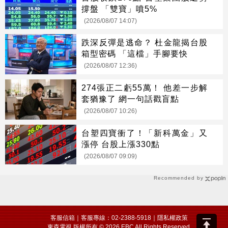
撐盤 「雙寶」噴5%
(2026/08/07 14:07)
跌深反彈是逃命？ 杜金龍揭台股
箱型密碼 「這檔」手腳要快
(2026/08/07 12:36)
274張正二虧55萬！ 他差一步解
套猶豫了 網一句話戳盲點
(2026/08/07 10:26)
台塑四寶衝了！「新科萬金」又
漲停 台股上漲330點
(2026/08/07 09:09)
Recommended by
客服信箱
｜客服專線：02-2388-5918｜
隱私權政策
東森電視 版權所有 © 2026 EBC All Rights Reserved.