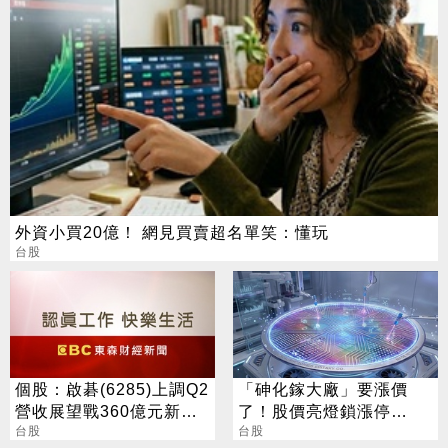
外資小買20億！ 網見買賣超名單笑：懂玩
台股
個股：啟碁(6285)上調Q2
「砷化鎵大廠」要漲價
營收展望戰360億元新
了！股價亮燈鎖漲停
高，800G交換器下半年
台股
4000張排隊等著買
台股