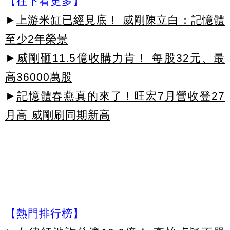
【往下看更多】
►
上游米缸已經見底！ 威剛陳立白：記憶體
至少2年榮景
►
威剛砸11.5億收購力肯！ 每股32元、最
高36000萬股
►
記憶體春燕真的來了！旺宏7月營收登27
月高 威剛刷同期新高
【熱門排行榜】