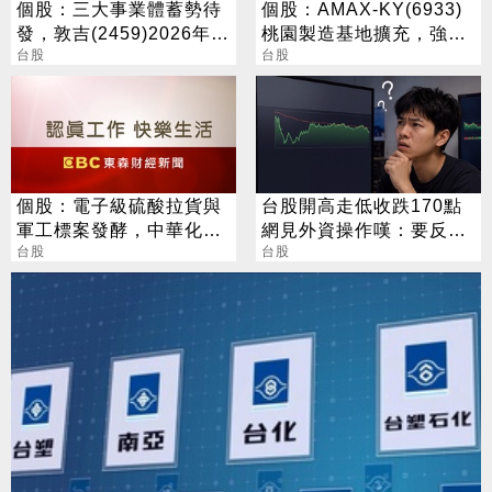
個股：三大事業體蓄勢待
個股：AMAX-KY(6933)
發，敦吉(2459)2026年聚
桃園製造基地擴充，強化
焦AI與新能源布局
台股
AI/HPC與液冷整櫃級交
台股
付能力
個股：電子級硫酸拉貨與
台股開高走低收跌170點
軍工標案發酵，中華化
網見外資操作嘆：要反轉
(1727)下半年營運衝高峰
台股
了嗎？
台股