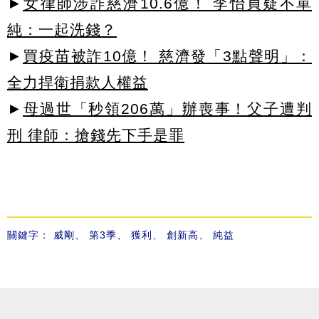
►
女律師涉詐慈濟10.6億！ 李怡貞疑不單
純：一起洗錢？
►
買疫苗被詐10億！ 慈濟發「3點聲明」：
全力捍衛捐款人權益
►
母過世「秒領206萬」辦喪事！父子遭判
刑 律師：搶錢先下手是罪
關鍵字：
威剛
、
第3季
、
獲利
、
創新高
、
純益