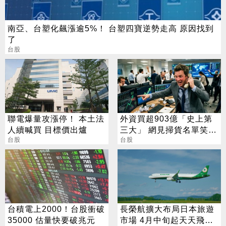
南亞、台塑化飆漲逾5%！ 台塑四寶逆勢走高 原因找到
了
台股
聯電爆量攻漲停！ 本土法
外資買超903億「史上第
人續喊買 目標價出爐
三大」 網見掃貨名單笑：
台股
不懂在幹嘛
台股
台積電上2000！台股衝破
長榮航擴大布局日本旅遊
35000 估量快要破兆元
市場 4月中旬起天天飛北