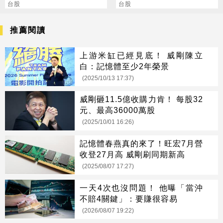
台股
陸
台股
推薦閱讀
上游米缸已經見底！ 威剛陳立
白：記憶體至少2年榮景
(2025/10/13 17:37)
威剛砸11.5億收購力肯！ 每股32
元、最高36000萬股
(2025/10/01 16:26)
記憶體春燕真的來了！旺宏7月營
收登27月高 威剛刷同期新高
(2025/08/07 17:27)
一天4次也沒問題！ 他曝「當沖
不賠4關鍵」：要賺很容易
(2026/08/07 19:22)