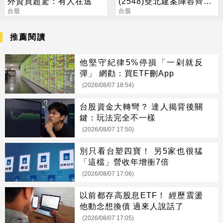
外資買超驚：有人在逃
(2548)雙北建案陣容齊
台股
發，下半年營運攀高峰
台股
推薦閱讀
他堅守紀律5%停損「一剁就反
彈」 網勸：買ETF刪App
(2026/08/07 18:54)
台股資金大轉彎？ 達人揭背後關
鍵：玩法完全不一樣
(2026/08/07 17:50)
別只看台塑四寶！ 另5家也很猛
「這檔」營收年增衝7倍
(2026/08/07 17:06)
以前都存高股息ETF！ 經歷震盪
他動念想換債 過來人說話了
(2026/08/07 17:05)