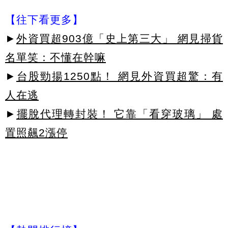
【往下看更多】
►
外資買超903億「史上第三大」 網見掃貨
名單笑：不懂在幹嘛
►
台股勁揚1250點！ 網見外資買超驚：有
人在逃
►
擺脫代理轉封裝！ 它靠「看穿玻璃」 處
置照飆2漲停