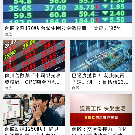
台股收跌170點 台塑集團股逆勢撐盤 「雙寶」噴5%
台股
傳川普擬禁「中國製光收
已過度拋售！ 花旗喊買
發模組」CPO嗨翻7檔攻
「這封測」：目標價230
漲停
台股
元
台股
台股勁揚1250點！ 網見
個股：交屋潮接力，華固