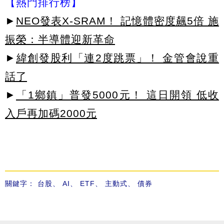
【熱門排行榜】
►
NEO發表X-SRAM！ 記憶體密度飆5倍 施
振榮：半導體迎新革命
►
緯創發股利「連2度跳票」！ 金管會說重
話了
►
「1鄉鎮」普發5000元！ 這日開領 低收
入戶再加碼2000元
關鍵字：
台股
、
AI
、
ETF
、
主動式
、
債券