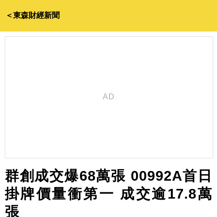
＜東森財經新聞
群創成交爆68萬張 00992A首日
掛牌價量衝第一 成交逾17.8萬
張