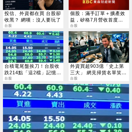
投信、外資都在買 台股卻
個股：滿手訂單＋擴產效
收黑？ 網嘆：沒人要玩了
益，矽格7月營收首度站
台股
上20億元創高，後續會更
台股
好
台積電尾盤挨刀！台股收
外資買超903億「史上第
跌214點「這2檔」記憶體
三大」 網見掃貨名單笑：
逆勢收漲停
台股
不懂在幹嘛
台股