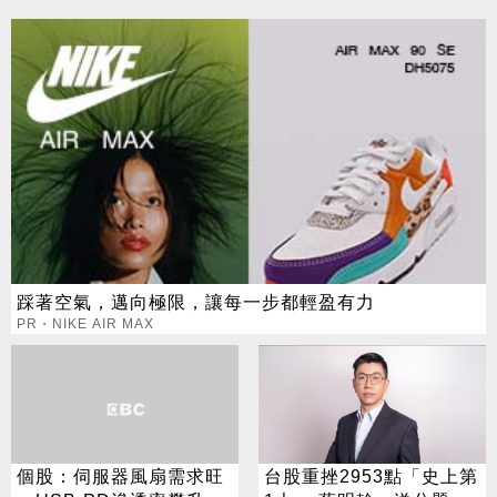
踩著空氣，邁向極限，讓每一步都輕盈有力
PR・NIKE AIR MAX
個股：伺服器風扇需求旺
台股重挫2953點「史上第