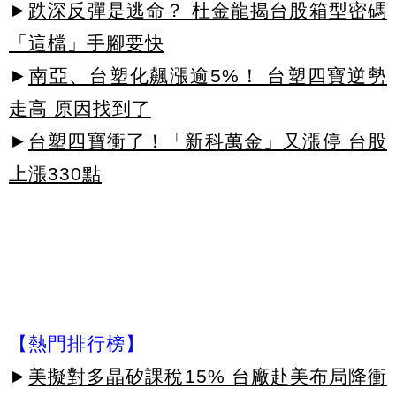
►
跌深反彈是逃命？ 杜金龍揭台股箱型密碼
「這檔」手腳要快
►
南亞、台塑化飆漲逾5%！ 台塑四寶逆勢
走高 原因找到了
►
台塑四寶衝了！「新科萬金」又漲停 台股
上漲330點
【熱門排行榜】
►
美擬對多晶矽課稅15% 台廠赴美布局降衝