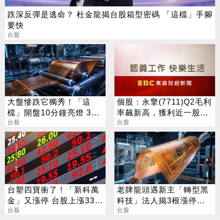
跌深反彈是逃命？ 杜金龍揭台股箱型密碼 「這檔」手腳
要快
台股
大盤慘跌它獨秀！「這
個股：永擎(7711)Q2毛利
檔」開盤10分鐘亮燈 3天
率飆新高，獲利近一股本
3漲停
台股
超預期，今股價跳空鎖漲
台股
停
台塑四寶衝了！「新科萬
老牌龍頭遇新主「轉型黑
金」又漲停 台股上漲330
科技」法人揭3根漲停背
點
台股
後秘辛
台股