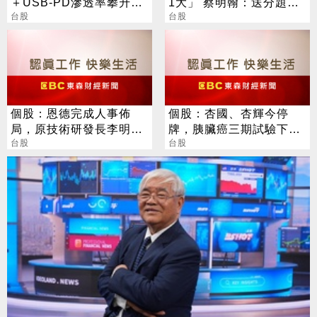
＋USB-PD滲透率攀升，
1大」 蔡明翰：送分題出
偉詮電今年營運重回成長
台股
現了
台股
軌道
個股：恩德完成人事佈
個股：杏國、杏輝今停
局，原技術研發長李明哲
牌，胰臟癌三期試驗下午
接任總經理，領集團邁下
台股
解盲
台股
一階段