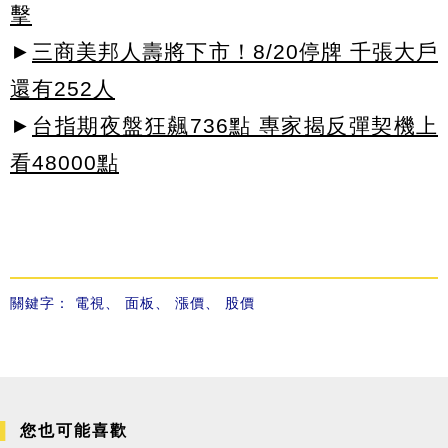
擊
►
三商美邦人壽將下市！8/20停牌 千張大戶
還有252人
►
台指期夜盤狂飆736點 專家揭反彈契機上
看48000點
關鍵字：
電視
、
面板
、
漲價
、
股價
您也可能喜歡