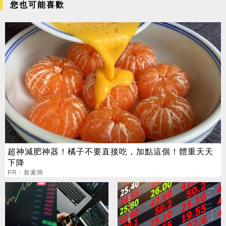
您也可能喜歡
超神減肥神器！橘子不要直接吃，加點這個！體重天天
下降
PR・新素簡