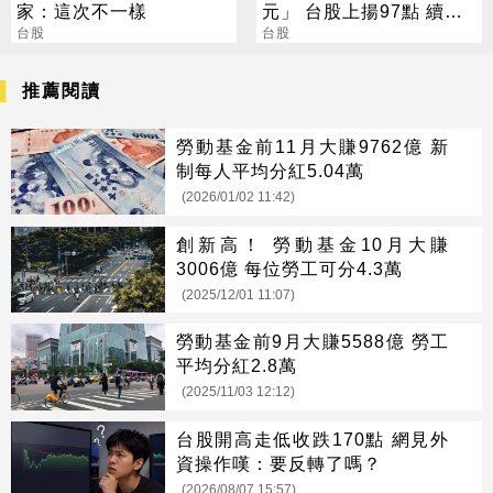
家：這次不一樣
元」 台股上揚97點 續創
台股
波段新高
台股
推薦閱讀
勞動基金前11月大賺9762億 新
制每人平均分紅5.04萬
(2026/01/02 11:42)
創新高！ 勞動基金10月大賺
3006億 每位勞工可分4.3萬
(2025/12/01 11:07)
勞動基金前9月大賺5588億 勞工
平均分紅2.8萬
(2025/11/03 12:12)
台股開高走低收跌170點 網見外
資操作嘆：要反轉了嗎？
(2026/08/07 15:57)