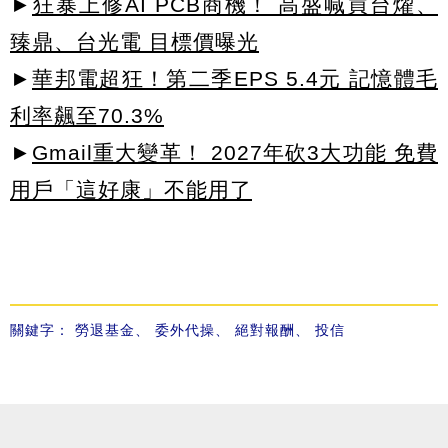
►
狂暴上修AI PCB商機！ 高盛喊買台燿、
臻鼎、台光電 目標價曝光
►
華邦電超狂！第二季EPS 5.4元 記憶體毛
利率飆至70.3%
►
Gmail重大變革！ 2027年砍3大功能 免費
用戶「這好康」不能用了
關鍵字：
勞退基金
、
委外代操
、
絕對報酬
、
投信