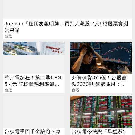
Joeman「聽朋友報明牌」買到大飆股 7人9檔股票實測
結果曝
台股
華邦電超狂！第二季EPS
外資倒貨875億！台股崩
5.4元 記憶體毛利率飆至
跌2030點 網揭關鍵：沒
70.3%
台股
人接
台股
台積電重回千金該跑？專
台積電今法説「早盤漲5