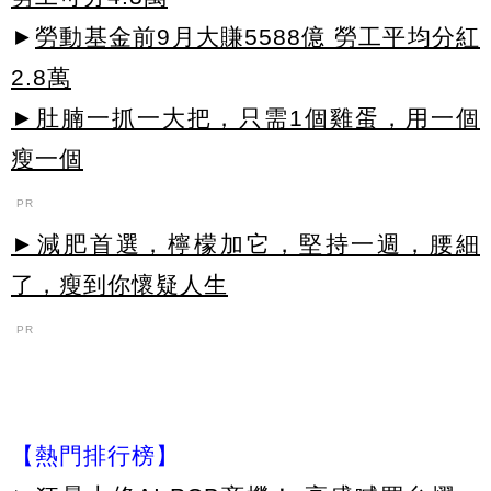
►
勞動基金前9月大賺5588億 勞工平均分紅
2.8萬
►肚腩一抓一大把，只需1個雞蛋，用一個
瘦一個
PR
►減肥首選，檸檬加它，堅持一週，腰細
了，瘦到你懷疑人生
PR
【熱門排行榜】