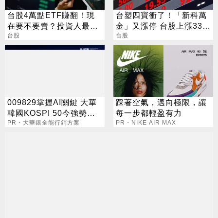
台股4萬點ETF賺翻！現
台塑四寶衝了！「新科萬
在要不要賣？投資人最常
金」又漲停 台股上漲330
問3個問題一次看
台股
點
台股
009829掌握AI關鍵 大華
踩著空氣，邁向極限，讓
韓國KOSPI 50今強勢開
每一步都輕盈有力
募
PR・大華銀全能行銷方案
PR・NIKE AIR MAX