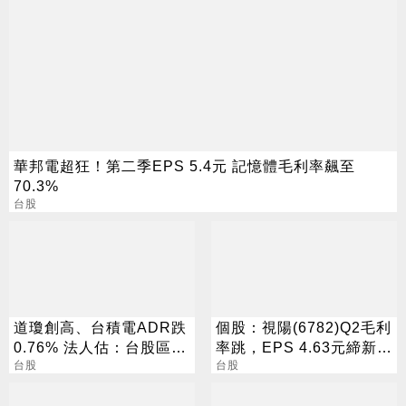
華邦電超狂！第二季EPS 5.4元 記憶體毛利率飆至
70.3%
台股
道瓊創高、台積電ADR跌
個股：視陽(6782)Q2毛利
0.76% 法人估：台股區間
率跳，EPS 4.63元締新
震盪
台股
猷，本季營運續看旺
台股