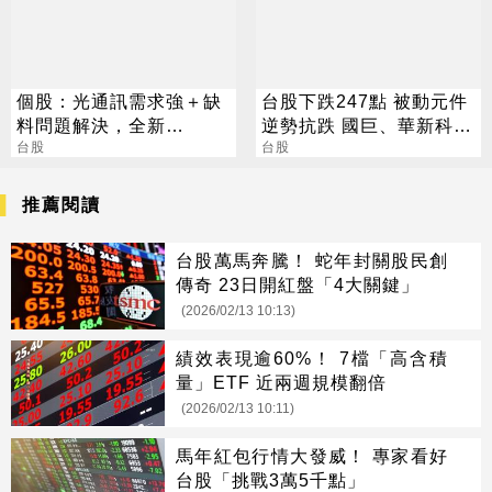
個股：光通訊需求強＋缺
台股下跌247點 被動元件
料問題解決，全新
逆勢抗跌 國巨、華新科漲
(2455)7月營收創高、重
台股
2%
台股
拾成長動能
推薦閱讀
台股萬馬奔騰！ 蛇年封關股民創
傳奇 23日開紅盤「4大關鍵」
(2026/02/13 10:13)
績效表現逾60%！ 7檔「高含積
量」ETF 近兩週規模翻倍
(2026/02/13 10:11)
馬年紅包行情大發威！ 專家看好
台股「挑戰3萬5千點」