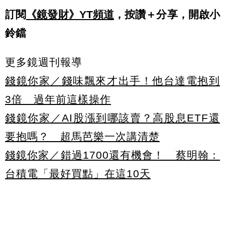
訂閱
《鏡發財》YT頻道
，按讚＋分享，開啟小
鈴鐺
更多鏡週刊報導
錢鏡你家／錢味飄來才出手！他台達電抱到
3倍 過年前這樣操作
錢鏡你家／AI股漲到哪該賣？高股息ETF還
要抱嗎？ 超馬芭樂一次講清楚
錢鏡你家／錯過1700還有機會！ 蔡明翰：
台積電「最好買點」在這10天