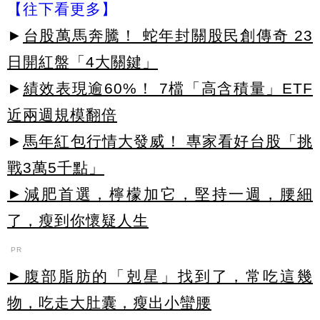
【往下看更多】
►
台股萬馬奔騰！ 蛇年封關股民創傳奇 23
日開紅盤「4大關鍵」
►
績效表現逾60%！ 7檔「高含積量」ETF
近兩週規模翻倍
►
馬年紅包行情大發威！ 專家看好台股「挑
戰3萬5千點」
►減肥首選，檸檬加它，堅持一週，腰細
了，瘦到你懷疑人生
PR
►腹部脂肪的「剋星」找到了，常吃這幾
物，吃走大肚囊，瘦出小蠻腰