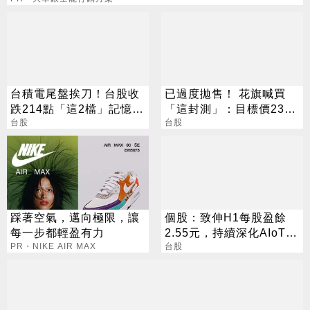
台積電尾盤挨刀！台股收
已過度拋售！ 花旗喊買
跌214點「這2檔」記憶體
「這封測」：目標價230
逆勢收漲停
台股
元
台股
踩著空氣，邁向極限，讓
個股：致伸H1每股盈餘
每一步都輕盈有力
2.55元，持續深化AIoT、
PR・NIKE AIR MAX
AI智慧監控、機器人與車
台股
用佈局