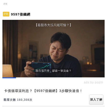
PR
9597借錢網
PR
ads by popIn
卡債循環滾利息？【9597借錢網】3步驟快速借！
深入了解
觀看次數 160,308次