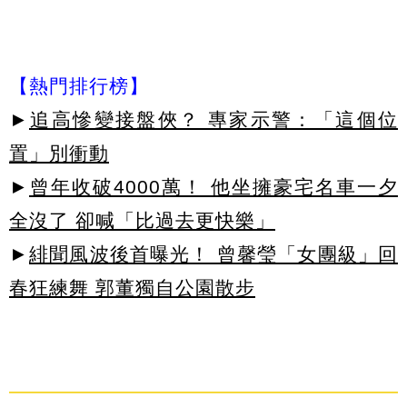
【熱門排行榜】
►
追高慘變接盤俠？ 專家示警：「這個位
置」別衝動
►
曾年收破4000萬！ 他坐擁豪宅名車一夕
全沒了 卻喊「比過去更快樂」
►
緋聞風波後首曝光！ 曾馨瑩「女團級」回
春狂練舞 郭董獨自公園散步