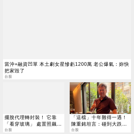
當沖+融資凹單 本土劇女星慘虧1200萬 老公爆氣：妳快
把家毀了
台股
擺脫代理轉封裝！ 它靠
「這檔」十年難得一遇！
「看穿玻璃」 處置照飆2
陳重銘坦言：碰到大跌就
漲停
台股
買進
台股