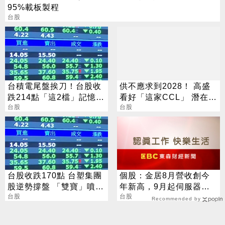
95%載板製程
台股
台積電尾盤挨刀！台股收
供不應求到2028！ 高盛
跌214點「這2檔」記憶體
看好「這家CCL」 潛在漲
逆勢收漲停
台股
幅171%
台股
台股收跌170點 台塑集團
個股：金居8月營收創今
股逆勢撐盤 「雙寶」噴
年新高，9月起伺服器效
5%
台股
益顯現，Q4雙率更可望大
台股
Recommended by
彈升