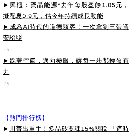
►
興櫃：寶晶能源*去年每股盈餘1.05元，
擬配息0.9元，估今年持續成長動能
►成為AI時代的道德駭客！一次拿到三張資
安證照
PR
►踩著空氣，邁向極限，讓每一步都輕盈有
力
PR
【熱門排行榜】
►
川普出重手！多晶矽要課15%關稅 「這時