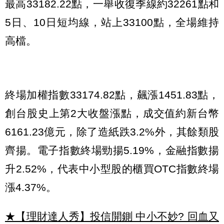
最高33182.22點，一舉收復季線約32261點和
5日、10日短均線，站上33100點，全場維持
高檔。
終場加權指數33174.82點，飆漲1451.83點，
創台股史上第2大收盤漲點，成交值約新台幣
6161.23億元，除了造紙跌3.2%外，其餘類股
齊揚。電子指數終場勁揚5.19%，金融指數揚
升2.52%，代表中小型股的櫃買OTC指數終場
漲4.37%。
★【理財達人秀】投信開鍘 中小不妙? 回血又