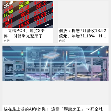
「這檔PCB」連拉3漲
個股：穩懋7月營收18.92
停！ 財報曝光驚呆了
億元、年增31.18%，H2
台股
旺季到來，雙成長引擎啟
台股
動
躲在最上游的AI印鈔機！ 這檔「壓膜之王」 卡死全球