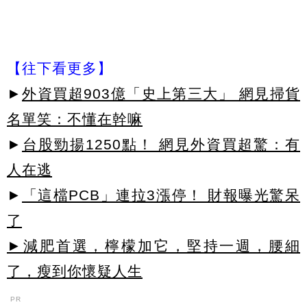
【往下看更多】
►
外資買超903億「史上第三大」 網見掃貨
名單笑：不懂在幹嘛
►
台股勁揚1250點！ 網見外資買超驚：有
人在逃
►
「這檔PCB」連拉3漲停！ 財報曝光驚呆
了
►減肥首選，檸檬加它，堅持一週，腰細
了，瘦到你懷疑人生
PR