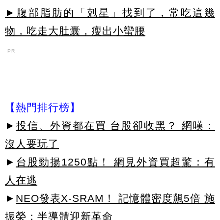
►腹部脂肪的「剋星」找到了，常吃這幾
物，吃走大肚囊，瘦出小蠻腰
PR
【熱門排行榜】
►
投信、外資都在買 台股卻收黑？ 網嘆：
沒人要玩了
►
台股勁揚1250點！ 網見外資買超驚：有
人在逃
►
NEO發表X-SRAM！ 記憶體密度飆5倍 施
振榮：半導體迎新革命