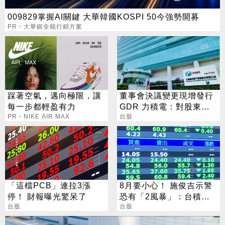
009829掌握AI關鍵 大華韓國KOSPI 50今強勢開募
PR・大華銀全能行銷方案
踩著空氣，邁向極限，讓
董事會決議變更現增發行
每一步都輕盈有力
GDR 力積電：對股東有
PR・NIKE AIR MAX
正面助益
台股
「這檔PCB」連拉3漲
8月要小心！ 施俊吉示警
停！ 財報曝光驚呆了
恐有「2風暴」：台積電
台股
也難逃
台股