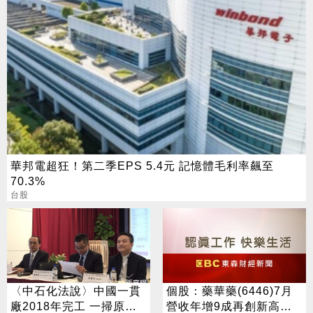
華邦電超狂！第二季EPS 5.4元 記憶體毛利率飆至
70.3%
台股
〈中石化法說〉中國一貫
個股：藥華藥(6446)7月
廠2018年完工 一掃原料
營收年增9成再創新高，