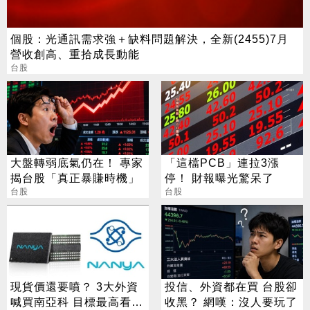
個股：光通訊需求強＋缺料問題解決，全新(2455)7月
營收創高、重拾成長動能
台股
大盤轉弱底氣仍在！ 專家
「這檔PCB」連拉3漲
揭台股「真正暴賺時機」
停！ 財報曝光驚呆了
台股
台股
現貨價還要噴？ 3大外資
投信、外資都在買 台股卻
喊買南亞科 目標最高看到
收黑？ 網嘆：沒人要玩了