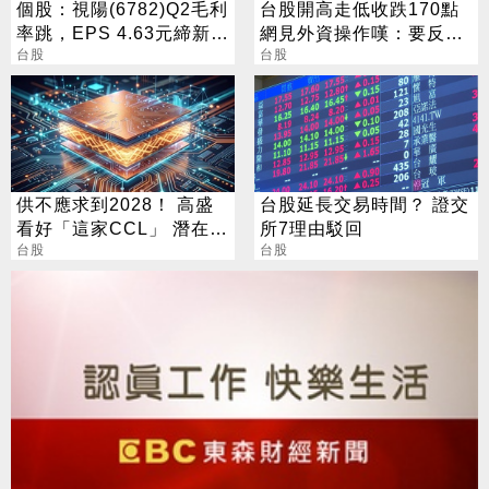
個股：視陽(6782)Q2毛利
台股開高走低收跌170點
率跳，EPS 4.63元締新
網見外資操作嘆：要反轉
猷，本季營運續看旺
台股
了嗎？
台股
供不應求到2028！ 高盛
台股延長交易時間？ 證交
看好「這家CCL」 潛在漲
所7理由駁回
幅171%
台股
台股