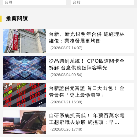
650
台股
台股
推薦閱讀
台新、新光銀明年合併 總經理林
維俊：業務發展更均衡
(2026/08/07 14:07)
從晶圓到系統！ CPO四道關卡全
拆解 台廠供應鏈陣容曝光
(2026/08/04 09:54)
台新證併元富證 首日大出包！ 金
管會祭「史上最慘罰單」
(2026/07/21 16:39)
自研系統抓高低！ 年薪百萬水電
工想辭職去炒股 網搖頭：早晚被
扛去種
(2026/06/26 17:48)