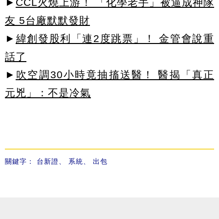
►
CCL火燒上游！ 「化學老手」被逼成神隊
友 5台廠默默發財
►
緯創發股利「連2度跳票」！ 金管會說重
話了
►
吹空調30小時竟抽搐送醫！ 醫揭「真正
元兇」：不是冷氣
關鍵字：
台新證
、
系統
、
出包