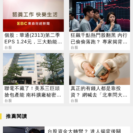
個股：華通(2313)第二季
狂飆千點熱門股翻黑 內行
EPS 1.24元，三大動能加
已偷偷落跑？ 專家揭背後
持，營運展望逐季向上
台股
警訊
台股
聯電不藏了！美系三巨頭
真正的有錢人都是靠投
搶包產能 南科擴廠秘密曝
資？ 網喊去「北車問大
光
台股
師」：保證專業
台股
推薦閱讀
台股資金大轉彎？ 達人揭背後關