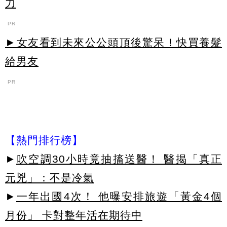
力
PR
►女友看到未來公公頭頂後驚呆！快買養髮
給男友
PR
【熱門排行榜】
►
吹空調30小時竟抽搐送醫！ 醫揭「真正
元兇」：不是冷氣
►
一年出國4次！ 他曝安排旅遊「黃金4個
月份」 卡對整年活在期待中