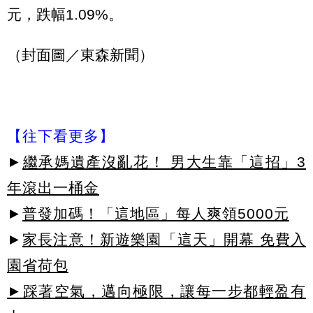
元，跌幅1.09%。
（封面圖／東森新聞）
【往下看更多】
►
繼承媽遺產沒亂花！ 男大生靠「這招」3
年滾出一桶金
►
普發加碼！「這地區」每人爽領5000元
►
家長注意！新遊樂園「這天」開幕 免費入
園省荷包
►踩著空氣，邁向極限，讓每一步都輕盈有