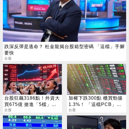
跌深反彈是逃命？ 杜金龍揭台股箱型密碼 「這檔」手腳
要快
台股
台股狂飆3186點！外資大
加權下跌300點 櫃買勁揚
買675億 搶進「5檔」
1.3%！ 「這檔PCB」連3
ETF
台股
天漲停
台股