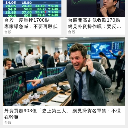
台股一度重挫1700點！
台股開高走低收跌170點
專家曝急喊：不要再殺低
網見外資操作嘆：要反轉
台股
了嗎？
台股
外資買超903億「史上第三大」 網見掃貨名單笑：不懂
在幹嘛
台股