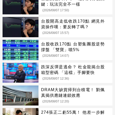
鍵：玩法完全不一樣
(2026/08/07 17:50)
台股開高走低收跌170點 網見外
資操作嘆：要反轉了嗎？
(2026/08/07 15:57)
台股收跌170點 台塑集團股逆勢
撐盤 「雙寶」噴5%
(2026/08/07 14:07)
跌深反彈是逃命？ 杜金龍揭台股
箱型密碼 「這檔」手腳要快
(2026/08/07 12:36)
DRAM大缺貨掃到台積電！ 劉佩
真揭供應鏈連鎖效應
(2026/08/07 12:20)
274張正二虧55萬！ 他差一步解