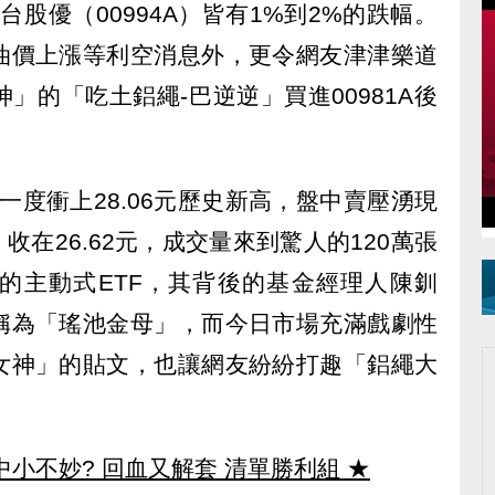
金台股優（00994A）皆有1%到2%的跌幅。
油價上漲等利空消息外，更令網友津津樂道
」的「吃土鋁繩-巴逆逆」買進00981A後
盤一度衝上28.06元歷史新高，盤中賣壓湧現
，收在26.62元，成交量來到驚人的120萬張
的主動式ETF，其背後的基金經理人陳釧
稱為「瑤池金母」，而今日市場充滿戲劇性
女神」的貼文，也讓網友紛紛打趣「鋁繩大
中小不妙? 回血又解套 清單勝利組
★