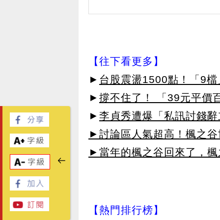
【往下看更多】
►
台股震盪1500點！「9檔
►
撐不住了！ 「39元平價
►
李貞秀遭爆「私訊討錢辭
►討論區人氣超高！楓之谷
►當年的楓之谷回來了，楓
【熱門排行榜】