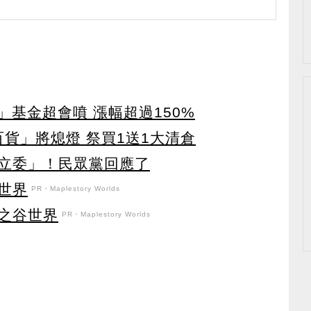
」基金超會噴 漲幅超過150%
百貨」將熄燈 祭買1送1大清倉
立委」！民眾黨回應了
世界
PR・Maplestory Worlds
之谷世界
PR・Maplestory Worlds