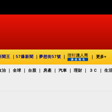
新聞王
57爆新聞
夢想街57號
更多+
政治
全球
台股
房產
汽車
理財
３Ｃ
生