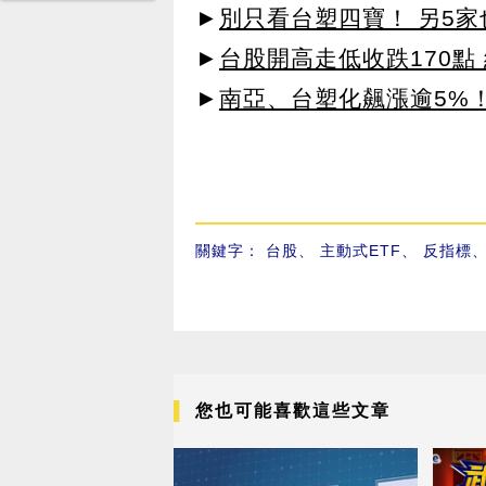
►
別只看台塑四寶！ 另5家
►
台股開高走低收跌170點
►
南亞、台塑化飆漲逾5%！
關鍵字：
台股
、
主動式ETF
、
反指標
您也可能喜歡這些文章