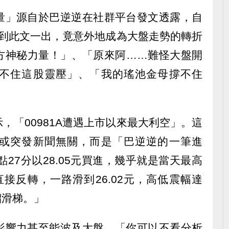
量」源自於巴逆逆在社群平台發文透露，自
沒想到此文一出，竟意外地成為大盤走勢的轉折
方神秘力量！」、「原來阿……難怪大盤開
不住這股靈壓」、「我的瑤池金母撐不住
，「00981A遭遇上市以來最大利空」。這
或突發新聞無關，而是「巴逆逆的一筆進
點27分以28.05元買進，幾乎就是當天最高
直接反轉，一路滑到26.02元，高低震幅達
溜滑梯。」
影響力甚至能波及大盤，「你可以不看分析