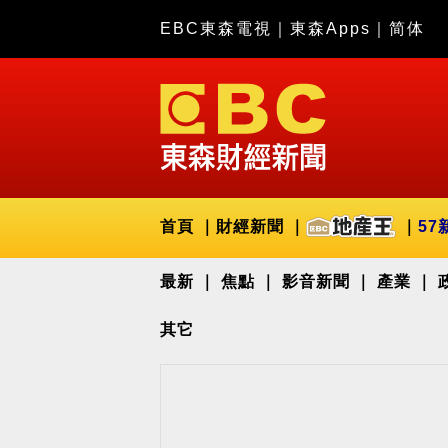
EBC東森電視
｜
東森Apps
｜
简体
首頁
財經新聞
57
最新
焦點
影音新聞
產業
其它