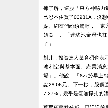
據了解，這股「東方神秘力
己忍不住買了00981A，
點。網友們紛紛驚呼，「東
始跌」、「連瑤池金母也扛
了」。
對此，投資達人葉育碩也表示
波利空與基本面、產業消息
場」。他說，「8zz於早上9
點28.06元。下一秒，股價
7.27%，幾乎是毫無掙扎的
葉育碩幽默分析，巴逆逆的