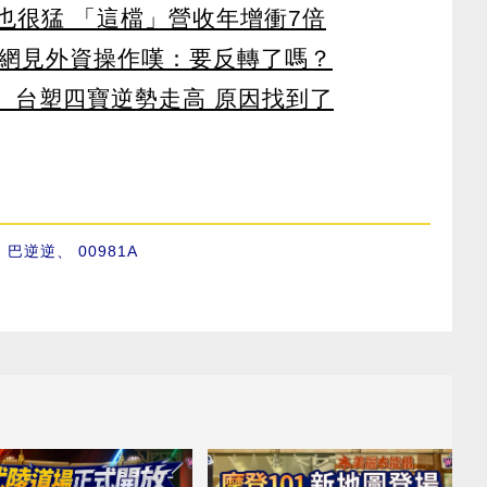
也很猛 「這檔」營收年增衝7倍
 網見外資操作嘆：要反轉了嗎？
 台塑四寶逆勢走高 原因找到了
、
巴逆逆
、
00981A