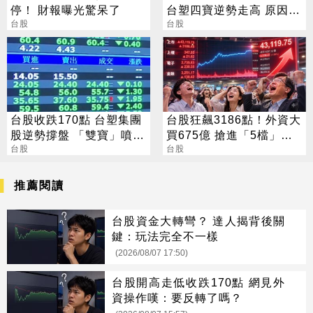
停！ 財報曝光驚呆了
台塑四寶逆勢走高 原因找
台股
到了
台股
台股收跌170點 台塑集團
台股狂飆3186點！外資大
股逆勢撐盤 「雙寶」噴
買675億 搶進「5檔」
5%
台股
ETF
台股
推薦閱讀
台股資金大轉彎？ 達人揭背後關
鍵：玩法完全不一樣
(2026/08/07 17:50)
台股開高走低收跌170點 網見外
資操作嘆：要反轉了嗎？