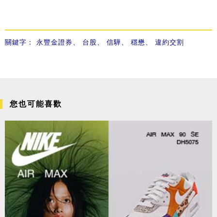
關鍵字：
永豐金證券
、
台股
、
信驊
、
穩懋
、
違約交割
您也可能喜歡