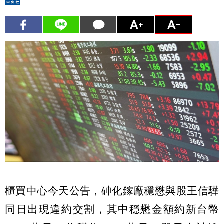
櫃買中心今天公告，砷化鎵廠穩懋與股王信驊
同日出現違約交割，其中穩懋金額約新台幣