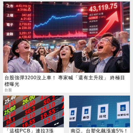
台股強彈3200沒上車！ 專家喊「還有主升段」 終極目
標曝光
台股
「這檔PCB」連拉3漲
南亞、台塑化飆漲逾5%！