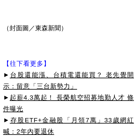
（封面圖／東森新聞）
【往下看更多】
►
台股還能漲、台積電還能買？ 老先覺開
示：留意「三台新勢力」
►
起薪4.3萬起！ 長榮航空招募地勤人才 條
件曝光
►
存股ETF+金融股「月領7萬」33歲網紅
喊：2年內要退休