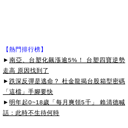
【熱門排行榜】
►
南亞、台塑化飆漲逾5%！ 台塑四寶逆勢
走高 原因找到了
►
跌深反彈是逃命？ 杜金龍揭台股箱型密碼
「這檔」手腳要快
►
明年起0~18歲「每月爽領5千」 賴清德喊
話：此時不生待何時