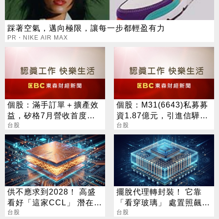
踩著空氣，邁向極限，讓每一步都輕盈有力
PR・NIKE AIR MAX
個股：滿手訂單＋擴產效
個股：M31(6643)私募募
益，矽格7月營收首度站
資1.87億元，引進信驊為
上20億元創高，後續會更
台股
策略性投資人
台股
好
供不應求到2028！ 高盛
擺脫代理轉封裝！ 它靠
看好「這家CCL」 潛在漲
「看穿玻璃」 處置照飆2
幅171%
台股
漲停
台股