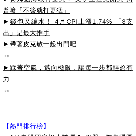
普嗆「不簽就打更猛」
►
錢包又縮水！ 4月CPI上漲1.74% 「3支
出」是最大推手
►帶著皮克敏一起出門吧
PR
►踩著空氣，邁向極限，讓每一步都輕盈有
力
PR
【熱門排行榜】