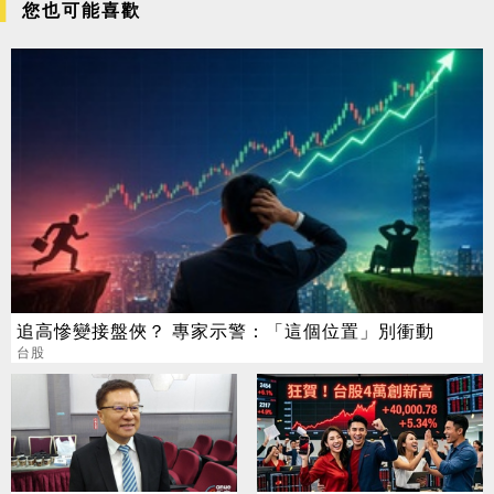
您也可能喜歡
追高慘變接盤俠？ 專家示警：「這個位置」別衝動
台股