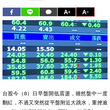
台股今（8）日早盤開低震盪，雖然盤中一度
翻紅，不過又突然從平盤附近大跳水，重挫逾