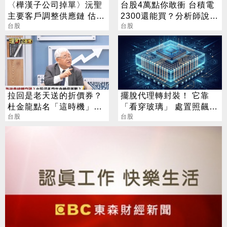
〈樺漢子公司掉單〉沅聖
台股4萬點你敢衝 台積電
主要客戶調整供應鏈 估衝
2300還能買？分析師說話
擊營收約3成
台股
了
台股
拉回是老天送的折價券？
擺脫代理轉封裝！ 它靠
杜金龍點名「這時機」：
「看穿玻璃」 處置照飆2
台股衝6萬
台股
漲停
台股