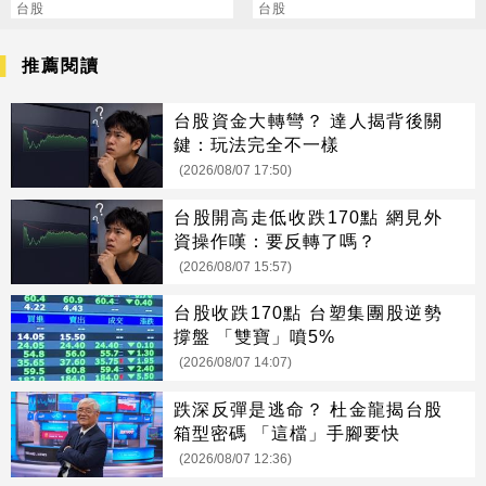
(8261)下半年營運力拚勝
台股
晶圓
台股
上半年
推薦閱讀
台股資金大轉彎？ 達人揭背後關
鍵：玩法完全不一樣
(2026/08/07 17:50)
台股開高走低收跌170點 網見外
資操作嘆：要反轉了嗎？
(2026/08/07 15:57)
台股收跌170點 台塑集團股逆勢
撐盤 「雙寶」噴5%
(2026/08/07 14:07)
跌深反彈是逃命？ 杜金龍揭台股
箱型密碼 「這檔」手腳要快
(2026/08/07 12:36)