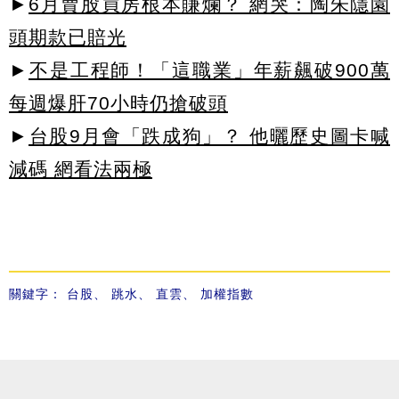
►
6月賣股買房根本賺爛？ 網哭：陶朱隱園
頭期款已賠光
►
不是工程師！「這職業」年薪飆破900萬
每週爆肝70小時仍搶破頭
►
台股9月會「跌成狗」？ 他曬歷史圖卡喊
減碼 網看法兩極
關鍵字：
台股
、
跳水
、
直雲
、
加權指數