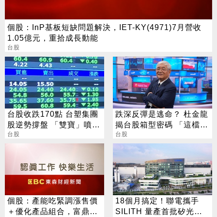
個股：InP基板短缺問題解決，IET-KY(4971)7月營收
1.05億元，重拾成長動能
台股
台股收跌170點 台塑集團
跌深反彈是逃命？ 杜金龍
股逆勢撐盤 「雙寶」噴
揭台股箱型密碼 「這檔」
5%
台股
手腳要快
台股
個股：產能吃緊調漲售價
18個月搞定！聯電攜手
＋優化產品組合，富鼎
SILITH 量產首批矽光子