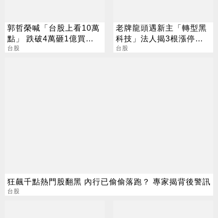
郭哲榮喊「台股上看10萬
老牌龍頭遇新主「轉型黑
點」 跌破4萬砸1億買
科技」法人揭3根漲停背
0050
台股
後秘辛
台股
狂飆千點熱門股翻黑 內行已偷偷落跑？ 專家揭背後警訊
台股