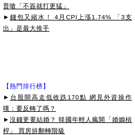
普嗆「不簽就打更猛」
►
錢包又縮水！ 4月CPI上漲1.74% 「3支
出」是最大推手
【熱門排行榜】
►
台股開高走低收跌170點 網見外資操作
嘆：要反轉了嗎？
►
沒錢更要結婚？ 韓國年輕人瘋開「婚姻槓
桿」 買房拚翻轉階級