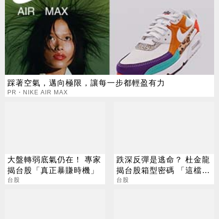
踩著空氣，邁向極限，讓每一步都輕盈有力
PR・NIKE AIR MAX
大盤轉弱底氣仍在！ 專家
跌深反彈是逃命？ 杜金龍
揭台股「真正暴賺時機」
揭台股箱型密碼 「這檔」
台股
手腳要快
台股