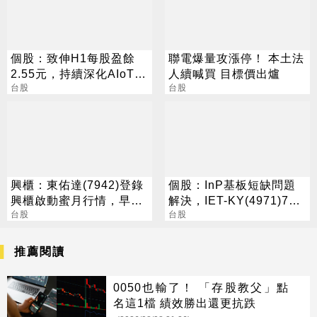
個股：致伸H1每股盈餘
聯電爆量攻漲停！ 本土法
2.55元，持續深化AIoT、
人續喊買 目標價出爐
AI智慧監控、機器人與車
台股
台股
用佈局
興櫃：東佑達(7942)登錄
個股：InP基板短缺問題
興櫃啟動蜜月行情，早盤
解決，IET-KY(4971)7月
一度大漲186%
台股
營收1.05億元，重拾成長
台股
動能
推薦閱讀
0050也輸了！ 「存股教父」點
名這1檔 績效勝出還更抗跌