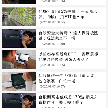
(2026/08/08 21:26)
他堅守紀律5%停損「一剁就反
彈」 網勸：買ETF刪App
(2026/08/07 18:54)
台股資金大轉彎？ 達人揭背後關
鍵：玩法完全不一樣
(2026/08/07 17:50)
以前都存高股息ETF！ 經歷震盪
他動念想換債 過來人說話了
(2026/08/07 17:05)
個股操作一年「僅2個月贏大盤」
他心累嘆：白忙一場
(2026/08/07 16:57)
台股開高走低收跌170點 網見外
資操作嘆：要反轉了嗎？
(2026/08/07 15:57)