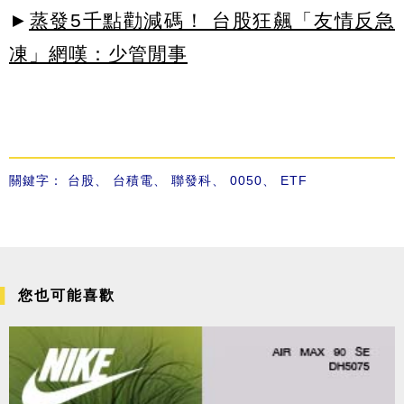
►
蒸發5千點勸減碼！ 台股狂飆「友情反急
凍」網嘆：少管閒事
關鍵字：
台股
、
台積電
、
聯發科
、
0050
、
ETF
您也可能喜歡