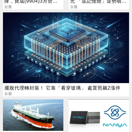
降，寶成(9904)3月營收
元 「這記憶體」逆勢噴
年減逾一成
台股
5%
台股
擺脫代理轉封裝！ 它靠「看穿玻璃」 處置照飆2漲停
台股