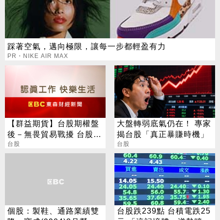
踩著空氣，邁向極限，讓每一步都輕盈有力
PR・NIKE AIR MAX
【群益期貨】台股期權盤
大盤轉弱底氣仍在！ 專家
後－無畏貿易戰擾 台股利
揭台股「真正暴賺時機」
空不跌
台股
台股
個股：製鞋、通路業績雙
台股跌239點 台積電跌25