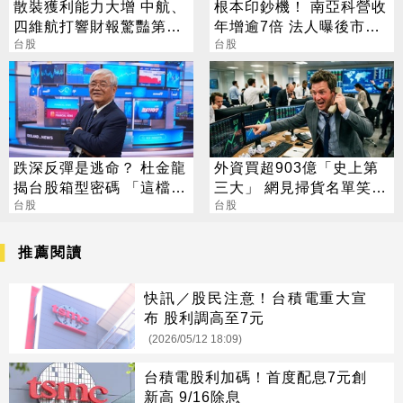
散裝獲利能力大增 中航、
根本印鈔機！ 南亞科營收
四維航打響財報驚豔第一
年增逾7倍 法人曝後市觀
炮
台股
察4指標
台股
跌深反彈是逃命？ 杜金龍
外資買超903億「史上第
揭台股箱型密碼 「這檔」
三大」 網見掃貨名單笑：
手腳要快
台股
不懂在幹嘛
台股
推薦閱讀
快訊／股民注意！台積電重大宣
布 股利調高至7元
(2026/05/12 18:09)
台積電股利加碼！首度配息7元創
新高 9/16除息