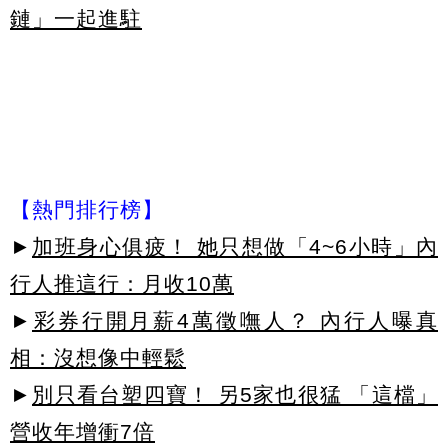
鏈」一起進駐
【熱門排行榜】
►
加班身心俱疲！ 她只想做「4~6小時」內
行人推這行：月收10萬
►
彩券行開月薪4萬徵嘸人？ 內行人曝真
相：沒想像中輕鬆
►
別只看台塑四寶！ 另5家也很猛 「這檔」
營收年增衝7倍