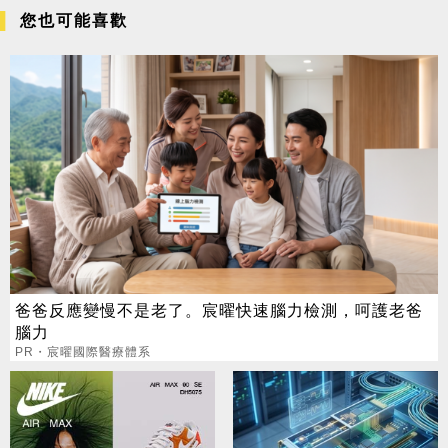
您也可能喜歡
爸爸反應變慢不是老了。宸曜快速腦力檢測，呵護老爸
腦力
PR・宸曜國際醫療體系