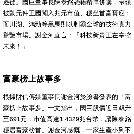
遷徙。國巨董事長陳泰銘憑藉精悍併購，帶領
被動元件王國闖入兆元市值、穩坐首富寶座；
而川湖、鴻勁等黑馬則以制霸全球的技術實力
驚艷市場。謝金河直言：「科技新貴正在掌控
未來！」
富豪榜上故事多
根據財信傳媒董事長謝金河於臉書發表的「富
豪榜上故事多」一文指出，國巨股價近日飆升
至691元，市值高達1.4329兆台幣，讓陳泰銘
穩居富豪榜首。謝金河感慨，一家生產小到不