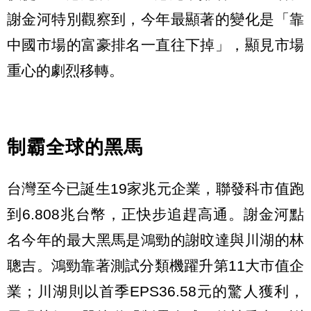
謝金河特別觀察到，今年最顯著的變化是「靠
中國市場的富豪排名一直往下掉」，顯見市場
重心的劇烈移轉。
制霸全球的黑馬
台灣至今已誕生19家兆元企業，聯發科市值跑
到6.808兆台幣，正快步追趕高通。謝金河點
名今年的最大黑馬是鴻勁的謝旼達與川湖的林
聰吉。鴻勁靠著測試分類機躍升第11大市值企
業；川湖則以首季EPS36.58元的驚人獲利，