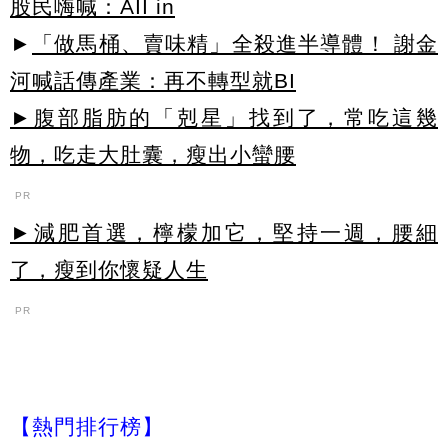
股民嗨喊：AII in
►
「做馬桶、賣味精」全殺進半導體！ 謝金
河喊話傳產業：再不轉型就BI
►腹部脂肪的「剋星」找到了，常吃這幾
物，吃走大肚囊，瘦出小蠻腰
PR
►減肥首選，檸檬加它，堅持一週，腰細
了，瘦到你懷疑人生
PR
【熱門排行榜】