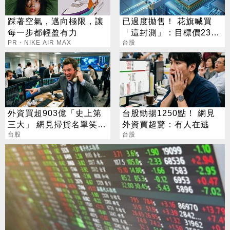
踩著空氣，邁向極限，讓
已過度拋售！ 花旗喊買
每一步都輕盈有力
「這封測」：目標價230
PR・NIKE AIR MAX
元
台股
外資買超903億「史上第
台股勁揚1250點！ 網見
三大」 網見掃貨名單笑：
外資買超驚：有人在逃
不懂在幹嘛
台股
台股