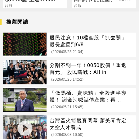
台股
票亮燈
台股
推薦閱讀
股民注意！10檔個股「抓去關」
最長處置到6/8
(2026/05/25 21:34)
分割不到一年！0050股價「重返
百元」 股民嗨喊：AII in
(2026/05/25 14:52)
「做馬桶、賣味精」全殺進半導
體！ 謝金河喊話傳產業：再不轉
型就BI
(2026/05/21 15:45)
台灣盃火箭競賽閉幕 蕭美琴肯定
太空人才養成
(2026/08/03 16:50)