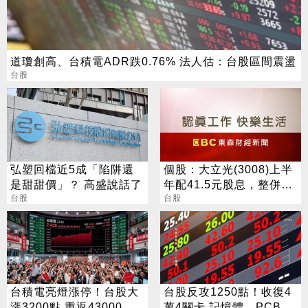
道瓊創高、台積電ADR跌0.76% 法人估：台股區間震盪
台股
弘塑回檔近5成「陷阱還
個股：大立光(3008)上半
是甜甜價」？ 高盛說話了
年配41.5元股息，整併大
台股
陽科技為100%子公司
台股
台積電亮燈漲停！台股大
台股反攻1250點！收復4
漲3200點 重返43000
萬4關卡 記憶體、PCB一