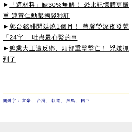
►
「這材料」缺30%無解！ 恐比記憶體更嚴
重 連黃仁勳都掏錢秒訂
►
郭台銘緋聞延燒1個月！ 曾馨瑩深夜發聲
「24字」 吐盡最心繫的事
►
鎢業大王遭反綁、頭部重擊擊亡！ 兇嫌抓
到了
關鍵字：
富豪
、
台灣
、
軌道
、
黑馬
、
國巨