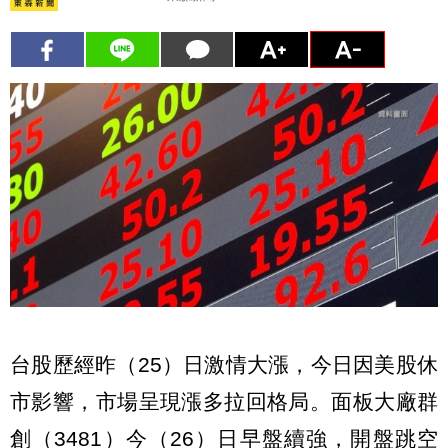
台股歷經昨（25）日激情大漲，今日因美股休
市影響，市場呈現漲多拉回格局。面板大廠群
創（3481）今（26）日早盤續強，開盤跳空