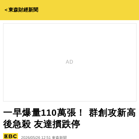
＜東森財經新聞
一早爆量110萬張！ 群創攻新高
後急殺 友達摜跌停
2026/05/26 12:51
東森新聞