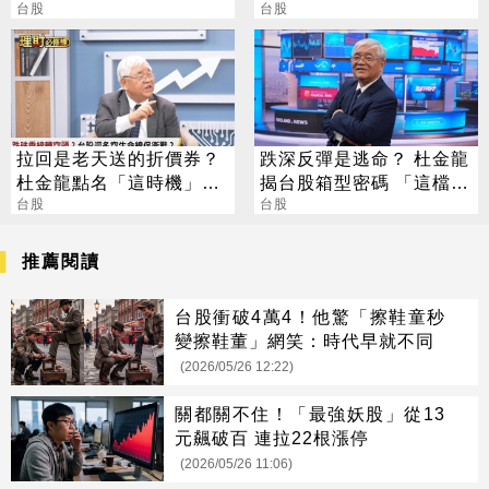
台股
46.2%市占率居冠
台股
拉回是老天送的折價券？
跌深反彈是逃命？ 杜金龍
杜金龍點名「這時機」：
揭台股箱型密碼 「這檔」
台股衝6萬
台股
手腳要快
台股
推薦閱讀
台股衝破4萬4！他驚「擦鞋童秒
變擦鞋董」網笑：時代早就不同
(2026/05/26 12:22)
關都關不住！「最強妖股」從13
元飆破百 連拉22根漲停
(2026/05/26 11:06)