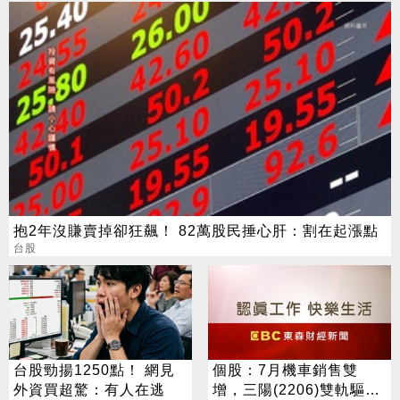
抱2年沒賺賣掉卻狂飆！ 82萬股民捶心肝：割在起漲點
台股
台股勁揚1250點！ 網見
個股：7月機車銷售雙
外資買超驚：有人在逃
增，三陽(2206)雙軌驅動