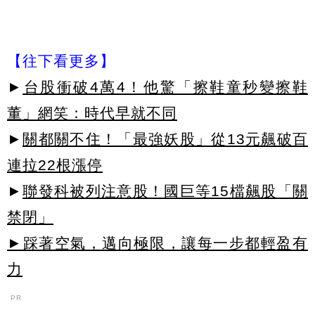
【往下看更多】
►
台股衝破4萬4！他驚「擦鞋童秒變擦鞋
董」網笑：時代早就不同
►
關都關不住！「最強妖股」從13元飆破百
連拉22根漲停
►
聯發科被列注意股！國巨等15檔飆股「關
禁閉」
►踩著空氣，邁向極限，讓每一步都輕盈有
力
PR