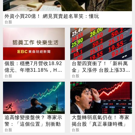
外資小買20億！ 網見買賣超名單笑：懂玩
台股
個股：穩懋7月營收18.92
台塑四寶衝了！「新科萬
億元、年增31.18%，H2
金」又漲停 台股上漲330
旺季到來，雙成長引擎啟
台股
點
台股
動
追高慘變接盤俠？ 專家示
大盤轉弱底氣仍在！ 專家
警：「這個位置」別衝動
揭台股「真正暴賺時機」
台股
台股