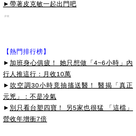
►帶著皮克敏一起出門吧
PR
【熱門排行榜】
►
加班身心俱疲！ 她只想做「4~6小時」內
行人推這行：月收10萬
►
吹空調30小時竟抽搐送醫！ 醫揭「真正
元兇」：不是冷氣
►
別只看台塑四寶！ 另5家也很猛 「這檔」
營收年增衝7倍