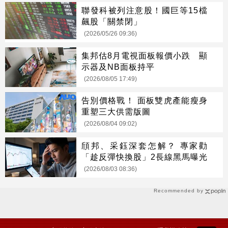
聯發科被列注意股！國巨等15檔
飆股「關禁閉」
(2026/05/26 09:36)
集邦估8月電視面板報價小跌 顯
示器及NB面板持平
(2026/08/05 17:49)
告別價格戰！ 面板雙虎產能瘦身
重塑三大供需版圖
(2026/08/04 09:02)
頎邦、采鈺深套怎解？ 專家勸
「趁反彈快換股」2長線黑馬曝光
(2026/08/03 08:36)
Recommended by