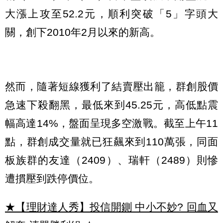
大漲上攻至52.2元，順利突破「5」字頭大
關，創下2010年2月以來的新高。
然而，隨著短線獲利了結賣壓出籠，群創股價
急速下殺翻黑，最低來到45.25元，高低點震
幅高達14%，盤面呈現多空激戰。截至上午11
點，群創成交量就已狂飆來到110萬張，同面
板族群的友達（2409）、瑞軒（2489）則慘
遭摜壓到跌停價位。
★【理財達人秀】投信開鍘 中小不妙? 回血又