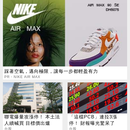
踩著空氣，邁向極限，讓每一步都輕盈有力
PR・NIKE AIR MAX
聯電爆量攻漲停！ 本土法
「這檔PCB」連拉3漲
人續喊買 目標價出爐
停！ 財報曝光驚呆了
台股
台股