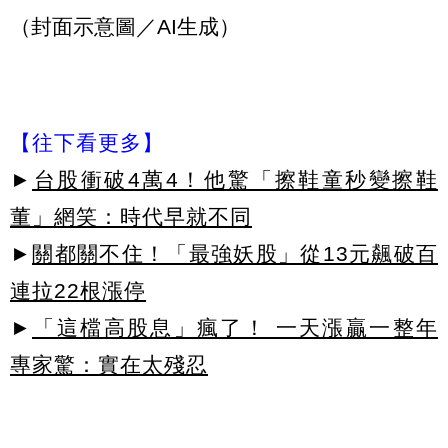
（封面示意圖／AI生成）
【往下看更多】
►
台股衝破4萬4！他驚「擦鞋童秒變擦鞋
董」網笑：時代早就不同
►
關都關不住！「最強妖股」從13元飆破百
連拉22根漲停
►
「這檔高股息」瘋了！ 一天漲贏一整年
專家驚：實在太殘忍