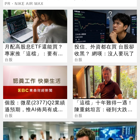
PR・NIKE AIR MAX
月配高股息ETF還能買？
投信、外資都在買 台股卻
專家推「這檔」：要有耐
收黑？ 網嘆：沒人要玩了
心會長大
台股
台股
個股：微星(2377)Q2業績
「這檔」十年難得一遇！
遜預期，惟AI佈局有成股
陳重銘坦言：碰到大跌就
價震盪走多，週一大拉尾
台股
買進
台股
盤