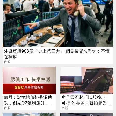
外資買超903億「史上第三大」 網見掃貨名單笑：不懂
在幹嘛
台股
個股：記憶體價格暴漲助
房子買不起「以股養老」
攻，創見Q2獲利飆升，上
可行？ 專家：就怕賣光人
半年每股賺46.63元史上
台股
沒走
台股
最高