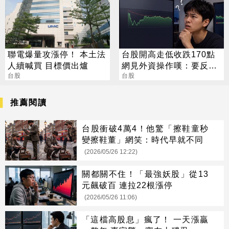
聯電爆量攻漲停！ 本土法
台股開高走低收跌170點
人續喊買 目標價出爐
網見外資操作嘆：要反轉
台股
了嗎？
台股
推薦閱讀
台股衝破4萬4！他驚「擦鞋童秒
變擦鞋董」網笑：時代早就不同
(2026/05/26 12:22)
關都關不住！「最強妖股」從13
元飆破百 連拉22根漲停
(2026/05/26 11:06)
「這檔高股息」瘋了！ 一天漲贏