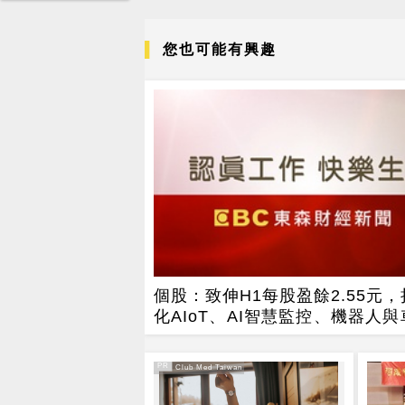
您也可能有興趣
個股：致伸H1每股盈餘2.55元
化AIoT、AI智慧監控、機器人
局
PR
PR・Club Med Taiwan