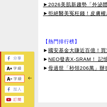
►2026美肌新趨勢「外泌體
►拒絕醫美冤枉錢！皮膚權威指
【熱門排行榜】
►
國安基金大賺近百億！買進
►
NEO發表X-SRAM！
►
母過世「秒領206萬」