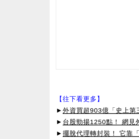
【往下看更多】
►
外資買超903億「史上
►
台股勁揚1250點！ 網
►
擺脫代理轉封裝！ 它靠「