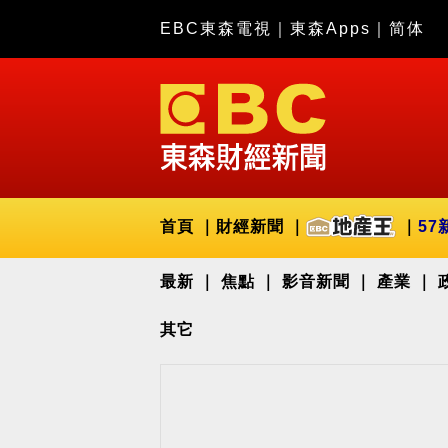
EBC東森電視
｜
東森Apps
｜
简体
首頁
財經新聞
57
最新
焦點
影音新聞
產業
其它