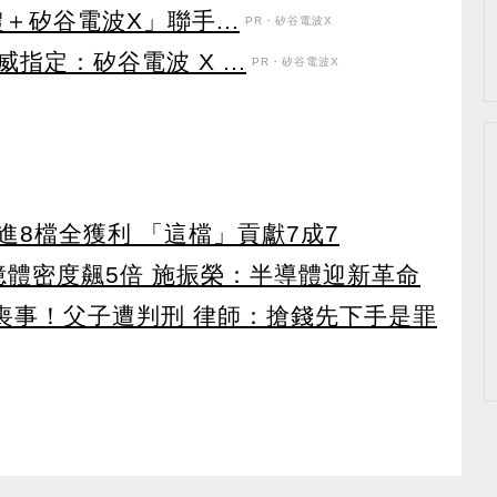
＋矽谷電波X」聯手...
PR・矽谷電波X
定：矽谷電波 X ...
PR・矽谷電波X
8檔全獲利 「這檔」貢獻7成7
 記憶體密度飆5倍 施振榮：半導體迎新革命
辦喪事！父子遭判刑 律師：搶錢先下手是罪