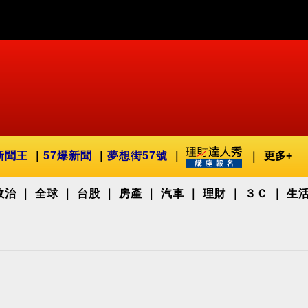
新聞王
57爆新聞
夢想街57號
更多+
政治
全球
台股
房產
汽車
理財
３Ｃ
生