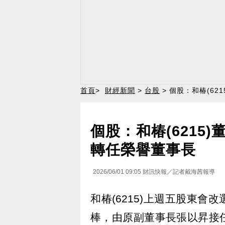
首頁
>
財經新聞
>
台股
> 個股：和椿(6
個股：和椿(6215
轉任榮譽董事長
2026/06/01 09:05
財訊快報／記者戴海茜報導
和椿(6215)上週五股東
棒，由原副董事長張以昇接