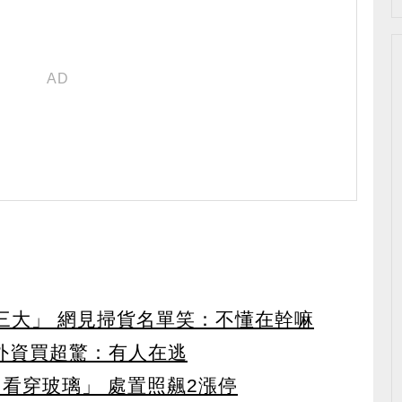
第三大」 網見掃貨名單笑：不懂在幹嘛
見外資買超驚：有人在逃
看穿玻璃」 處置照飆2漲停