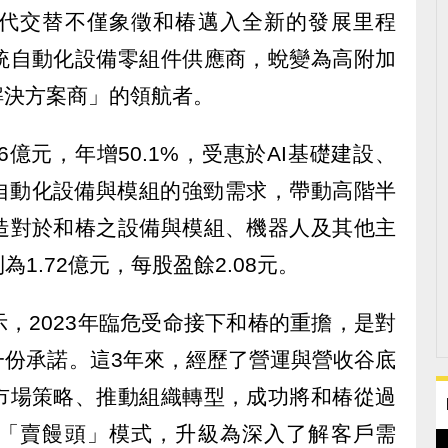
代交替不僅象徵和椿邁入全新的發展里程
統自動化設備零組件供應商，蛻變為高附加
解決方案商」的領航者。
96億元，年增50.1%，受惠於AI基礎建設、
階自動化設備與模組的強勁需求，帶動高階半
造對於和椿之設備與模組、機器人及其他主
1.72億元，每股盈餘2.08元。
，2023年臨危受命接下和椿的重擔，是對
一份承諾。這3年來，經歷了營運與營收谷底
市場策略、推動組織轉型，成功將和椿從過
「賣饅頭」模式，升級為深入了解客戶需