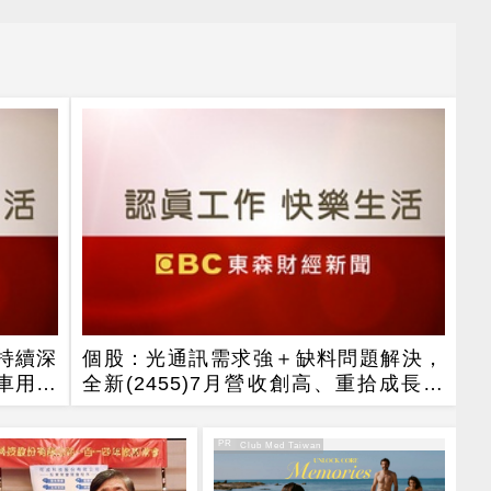
，持續深
個股：光通訊需求強＋缺料問題解決，
與車用佈
全新(2455)7月營收創高、重拾成長動
能
PR
PR・Club Med Taiwan