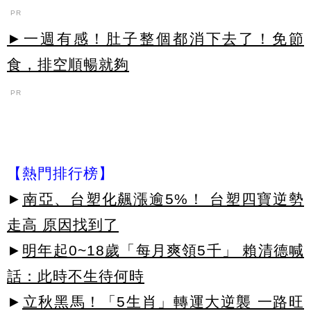
PR
►一週有感！肚子整個都消下去了！免節
食，排空順暢就夠
PR
【熱門排行榜】
►
南亞、台塑化飆漲逾5%！ 台塑四寶逆勢
走高 原因找到了
►
明年起0~18歲「每月爽領5千」 賴清德喊
話：此時不生待何時
►
立秋黑馬！「5生肖」轉運大逆襲 一路旺