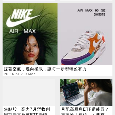
踩著空氣，邁向極限，讓每一步都輕盈有力
PR・NIKE AIR MAX
焦點股：高力7月營收創
月配高股息ETF還能買？
同期新高及獲ETF青睞，
專家推「這檔」：要有耐