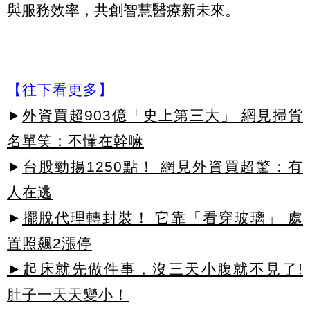
與服務效率，共創智慧醫療新未來。
【往下看更多】
►
外資買超903億「史上第三大」 網見掃貨
名單笑：不懂在幹嘛
►
台股勁揚1250點！ 網見外資買超驚：有
人在逃
►
擺脫代理轉封裝！ 它靠「看穿玻璃」 處
置照飆2漲停
►起床就先做件事，沒三天小腹就不見了!
肚子一天天變小！