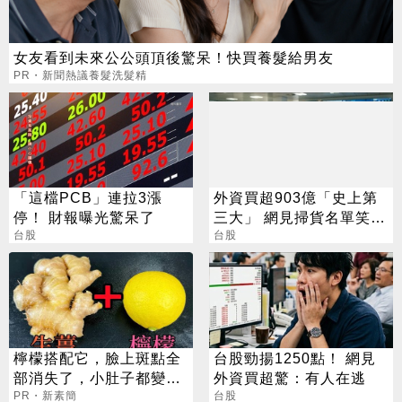
女友看到未來公公頭頂後驚呆！快買養髮給男友
PR・新聞熱議養髮洗髮精
「這檔PCB」連拉3漲
外資買超903億「史上第
停！ 財報曝光驚呆了
三大」 網見掃貨名單笑：
台股
不懂在幹嘛
台股
檸檬搭配它，臉上斑點全
台股勁揚1250點！ 網見
部消失了，小肚子都變平
外資買超驚：有人在逃
坦了
PR・新素簡
台股