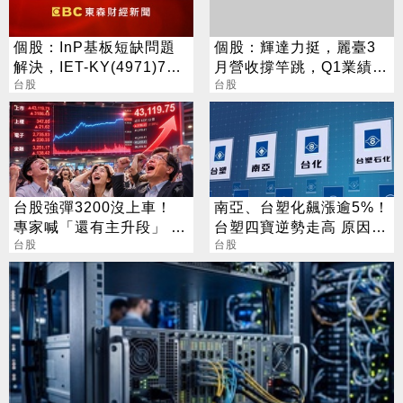
個股：InP基板短缺問題
個股：輝達力挺，麗臺3
解決，IET-KY(4971)7月
月營收撐竿跳，Q1業績飆
營收1.05億元，重拾成長
台股
＋費用銳減，獲利成長可
台股
動能
期
台股強彈3200沒上車！
南亞、台塑化飆漲逾5%！
專家喊「還有主升段」 終
台塑四寶逆勢走高 原因找
極目標曝光
台股
到了
台股