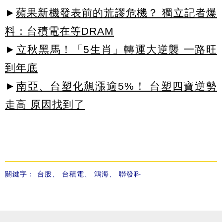
►
蘋果新機發表前的荒謬危機？ 獨立記者爆
料：台積電在等DRAM
►
立秋黑馬！「5生肖」轉運大逆襲 一路旺
到年底
►
南亞、台塑化飆漲逾5%！ 台塑四寶逆勢
走高 原因找到了
關鍵字：
台股
、
台積電
、
鴻海
、
聯發科