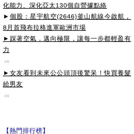
化能力、深化亞太130個自營據點絡
►
個股：星宇航空(2646)釜山航線今啟航，
8月首飛布拉格進軍歐洲市場
►踩著空氣，邁向極限，讓每一步都輕盈有
力
PR
►女友看到未來公公頭頂後驚呆！快買養髮
給男友
PR
【熱門排行榜】