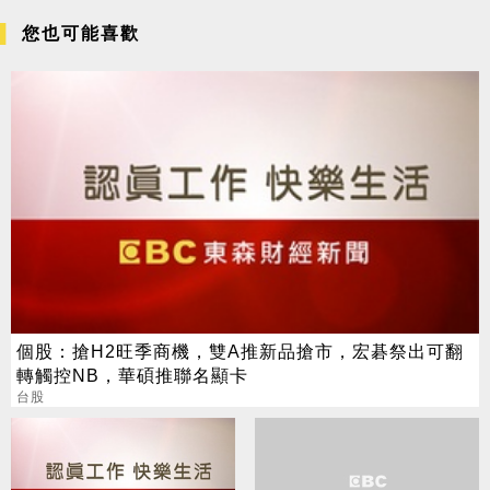
您也可能喜歡
個股：搶H2旺季商機，雙A推新品搶市，宏碁祭出可翻
轉觸控NB，華碩推聯名顯卡
台股