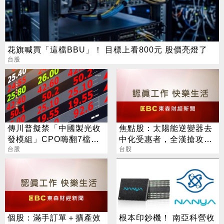
花旗喊買「這檔BBU」！ 目標上看800元 股價亮燈了
台股
傳川普擬禁「中國製光收
焦點股：太陽能逆變器去
發模組」CPO嗨翻7檔攻
中化受惠者，全漢搶攻AI
漲停
台股
電源領域商機，股價觸及
台股
漲停
個股：滿手訂單＋擴產效
根本印鈔機！ 南亞科營收