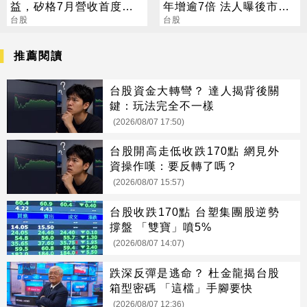
益，矽格7月營收首度站
年增逾7倍 法人曝後市觀
上20億元創高，後續會更
台股
察4指標
台股
好
推薦閱讀
台股資金大轉彎？ 達人揭背後關
鍵：玩法完全不一樣
(2026/08/07 17:50)
台股開高走低收跌170點 網見外
資操作嘆：要反轉了嗎？
(2026/08/07 15:57)
台股收跌170點 台塑集團股逆勢
撐盤 「雙寶」噴5%
(2026/08/07 14:07)
跌深反彈是逃命？ 杜金龍揭台股
箱型密碼 「這檔」手腳要快
(2026/08/07 12:36)