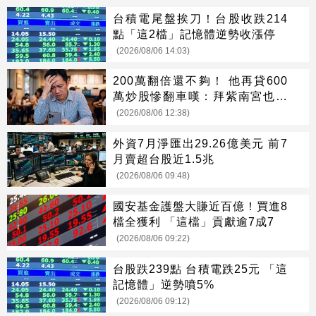
台積電尾盤挨刀！台股收跌214
點「這2檔」記憶體逆勢收漲停
(2026/08/06 14:03)
200萬翻倍還不夠！ 他再貸600
萬炒股慘翻車嘆：拜紫南宮也沒
用
(2026/08/06 12:38)
外資7月淨匯出29.26億美元 前7
月賣超台股近1.5兆
(2026/08/06 09:48)
國安基金護盤大賺近百億！買進8
檔全獲利 「這檔」貢獻逾7成7
(2026/08/06 09:22)
台股跌239點 台積電跌25元 「這
記憶體」逆勢噴5%
(2026/08/06 09:12)