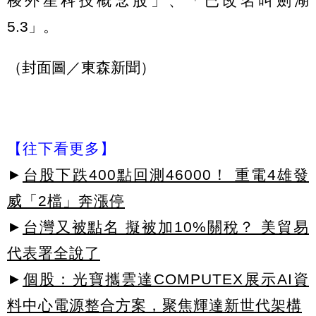
梭外星科技概念股」、「已改名叫劍湖
5.3」。
（封面圖／東森新聞）
【往下看更多】
►
台股下跌400點回測46000！ 重電4雄發
威「2檔」奔漲停
►
台灣又被點名 擬被加10%關稅？ 美貿易
代表署全說了
►
個股：光寶攜雲達COMPUTEX展示AI資
料中心電源整合方案，聚焦輝達新世代架構