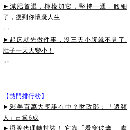
►減肥首選，檸檬加它，堅持一週，腰細
了，瘦到你懷疑人生
PR
►起床就先做件事，沒三天小腹就不見了!
肚子一天天變小！
PR
【熱門排行榜】
►
彩券百萬大獎誰在中？財政部：「這類
人」占逾6成
►
擺脫代理轉封裝！ 它靠「看穿玻璃」 處