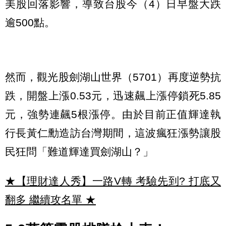
美股回落影響，導致台股今（4）日早盤大跌
逾500點。
然而，觀光股劍湖山世界（5701）再度逆勢抗
跌，開盤上漲0.53元，迅速飆上漲停鎖死5.85
元，強勢連飆5根漲停。由於目前正值輝達執
行長黃仁勳造訪台灣期間，這波瘋狂漲勢讓股
民狂問「難道輝達買劍湖山？」
★【理財達人秀】一路V轉 考驗先到? 打底又
翻多 繼續攻名單
★