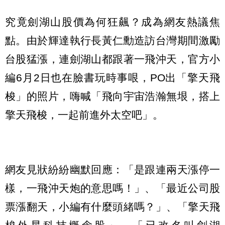
究竟劍湖山股價為何狂飆？成為網友熱議焦
點。由於輝達執行長黃仁勳造訪台灣期間激勵
台股猛漲，連劍湖山都跟著一飛沖天，官方小
編6月2日也在臉書玩時事哏，PO出「擎天飛
梭」的照片，嗨喊「飛向宇宙浩瀚無垠，搭上
擎天飛梭，一起前進外太空吧」。
網友見狀紛紛幽默回應：「是跟連兩天漲停一
樣，一飛沖天炮的意思嗎！」、「最近公司股
票漲翻天，小編有什麼頭緒嗎？」、「擎天飛