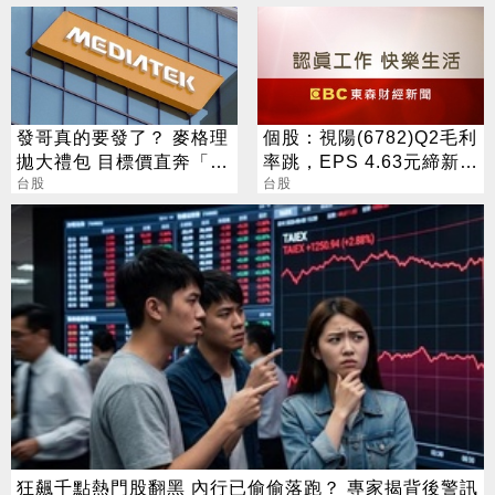
專案
發哥真的要發了？ 麥格理
個股：視陽(6782)Q2毛利
拋大禮包 目標價直奔「1
率跳，EPS 4.63元締新
萬塊」
台股
猷，本季營運續看旺
台股
狂飆千點熱門股翻黑 內行已偷偷落跑？ 專家揭背後警訊