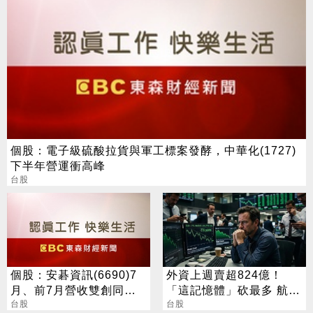
個股：電子級硫酸拉貨與軍工標案發酵，中華化(1727)
下半年營運衝高峰
台股
個股：安碁資訊(6690)7
外資上週賣超824億！
月、前7月營收雙創同期
「這記憶體」砍最多 航空
高點，本月再奪兩大資安
台股
雙雄成最強避風港
台股