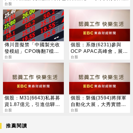
台股
傳川普擬禁「中國製光收
個股：系微(6231)參與
發模組」CPO嗨翻7檔攻
OCP APAC高峰會，展示
漲停
台股
OpenBMC中AI機櫃遙測
台股
與安全防護
個股：M31(6643)私募募
個股：磐儀(3594)將揮軍
資1.87億元，引進信驊為
自動化大展，大秀實體AI/
策略性投資人
台股
邊緣運算/機器人肌肉
台股
推薦閱讀