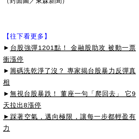
（封面圖／東森新聞）
【往下看更多】
►
台股強彈1201點！ 金融股助攻 被動一票
衝漲停
►
籌碼洗乾淨了沒？ 專家揭台股暴力反彈真
相
►
無視台股暴跌！ 董座一句「爬回去」 它9
天拉出8漲停
►踩著空氣，邁向極限，讓每一步都輕盈有
力