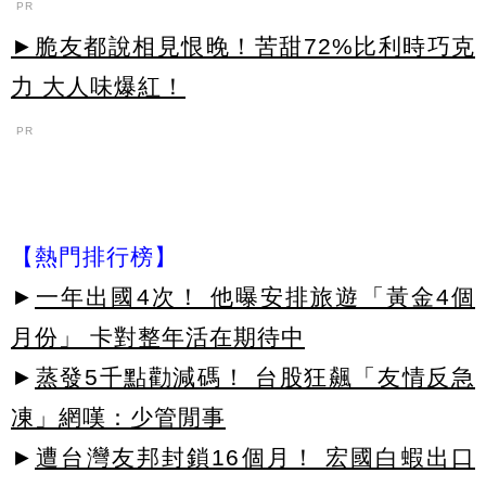
PR
►脆友都說相見恨晚！苦甜72%比利時巧克
力 大人味爆紅！
PR
【熱門排行榜】
►
一年出國4次！ 他曝安排旅遊「黃金4個
月份」 卡對整年活在期待中
►
蒸發5千點勸減碼！ 台股狂飆「友情反急
凍」網嘆：少管閒事
►
遭台灣友邦封鎖16個月！ 宏國白蝦出口