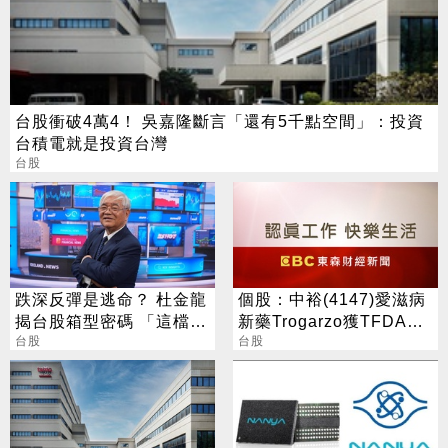
台股衝破4萬4！ 吳嘉隆斷言「還有5千點空間」：投資
台積電就是投資台灣
台股
跌深反彈是逃命？ 杜金龍
個股：中裕(4147)愛滋病
揭台股箱型密碼 「這檔」
新藥Trogarzo獲TFDA領
手腳要快
台股
證通知，上市進入最後階
台股
段