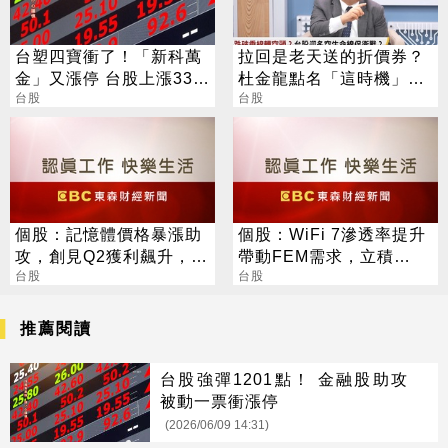
台塑四寶衝了！「新科萬
拉回是老天送的折價券？
金」又漲停 台股上漲330
杜金龍點名「這時機」：
點
台股
台股衝6萬
台股
個股：記憶體價格暴漲助
個股：WiFi 7滲透率提升
攻，創見Q2獲利飆升，上
帶動FEM需求，立積
半年每股賺46.63元史上
台股
(4968)迎新成長引擎
台股
最高
推薦閱讀
台股強彈1201點！ 金融股助攻
被動一票衝漲停
(2026/06/09 14:31)