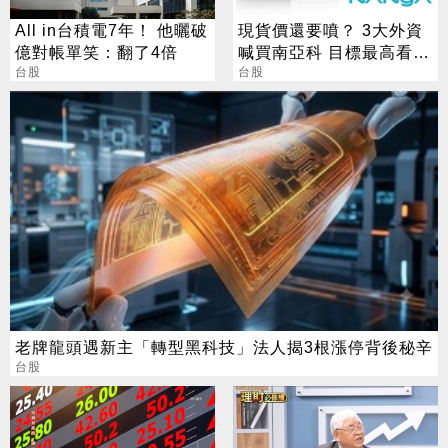
All in台積電7年！ 他曬破
現貨價還要噴？ 3大外資
億對帳單笑：翻了4倍
喊買南亞科 目標最高看到
台股
650
台股
老牌龍頭遇新主「轉型黑科技」法人揭3根漲停背後秘辛
台股