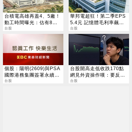
台積電高雄再蓋4、5廠！
華邦電超狂！第二季EPS
動工時間曝光：估有8千
5.4元 記憶體毛利率飆至
員工
台股
70.3%
台股
個股：陽明(2609)與PSA
台股開高走低收跌170點
國際港務集團簽署永續合
網見外資操作嘆：要反轉
作備忘錄，加速全球供應
台股
了嗎？
台股
鏈減碳