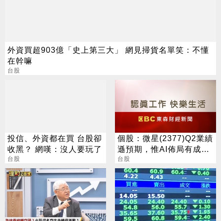
外資買超903億「史上第三大」 網見掃貨名單笑：不懂
在幹嘛
台股
投信、外資都在買 台股卻
個股：微星(2377)Q2業績
收黑？ 網嘆：沒人要玩了
遜預期，惟AI佈局有成股
台股
價震盪走多，週一大拉尾
台股
盤