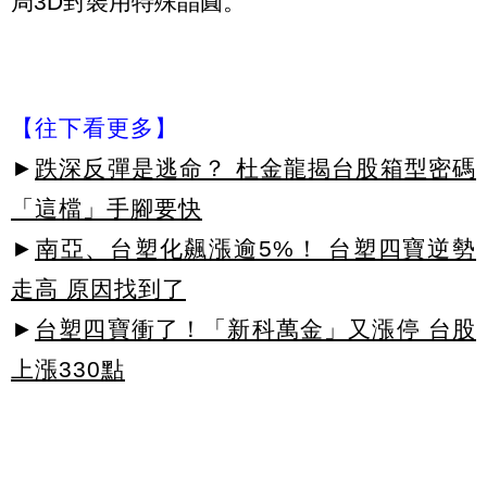
局3D封裝用特殊晶圓。
【往下看更多】
►
跌深反彈是逃命？ 杜金龍揭台股箱型密碼
「這檔」手腳要快
►
南亞、台塑化飆漲逾5%！ 台塑四寶逆勢
走高 原因找到了
►
台塑四寶衝了！「新科萬金」又漲停 台股
上漲330點