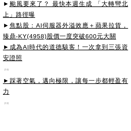
►
颱風要來了？ 最快本週生成 「大轉彎北
上」路徑曝
►
焦點股：AI伺服器外溢效應＋蘋果拉貨，
臻鼎-KY(4958)股價一度突破600元大關
►成為AI時代的道德駭客！一次拿到三張資
安證照
PR
►踩著空氣，邁向極限，讓每一步都輕盈有
力
PR