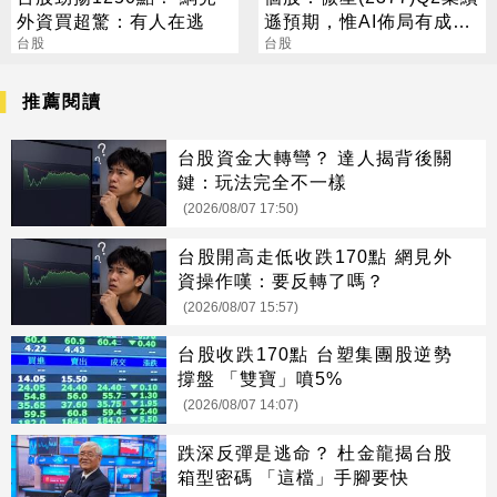
外資買超驚：有人在逃
遜預期，惟AI佈局有成股
台股
價震盪走多，週一大拉尾
台股
盤
推薦閱讀
台股資金大轉彎？ 達人揭背後關
鍵：玩法完全不一樣
(2026/08/07 17:50)
台股開高走低收跌170點 網見外
資操作嘆：要反轉了嗎？
(2026/08/07 15:57)
台股收跌170點 台塑集團股逆勢
撐盤 「雙寶」噴5%
(2026/08/07 14:07)
跌深反彈是逃命？ 杜金龍揭台股
箱型密碼 「這檔」手腳要快