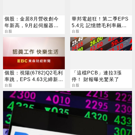
個股：金居8月營收創今
華邦電超狂！第二季EPS
年新高，9月起伺服器效
5.4元 記憶體毛利率飆至
益顯現，Q4雙率更可望大
台股
70.3%
台股
彈升
個股：視陽(6782)Q2毛利
「這檔PCB」連拉3漲
率跳，EPS 4.63元締新
停！ 財報曝光驚呆了
猷，本季營運續看旺
台股
台股