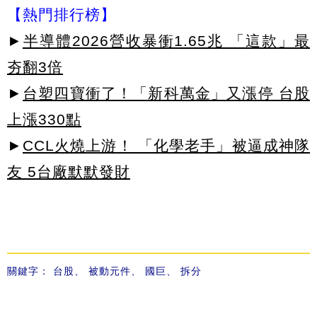
【熱門排行榜】
►
半導體2026營收暴衝1.65兆 「這款」最
夯翻3倍
►
台塑四寶衝了！「新科萬金」又漲停 台股
上漲330點
►
CCL火燒上游！ 「化學老手」被逼成神隊
友 5台廠默默發財
關鍵字：
台股
、
被動元件
、
國巨
、
拆分