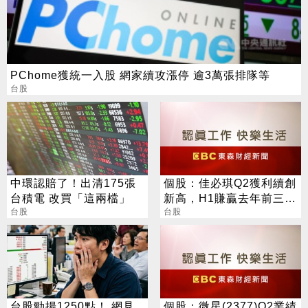
PChome獲統一入股 網家續攻漲停 逾3萬張排隊等
台股
中環認賠了！出清175張
個股：佳必琪Q2獲利續創
台積電 改買「這兩檔」
新高，H1賺贏去年前三
台股
季，持續加碼取得崧騰股
台股
權
台股勁揚1250點！ 網見
個股：微星(2377)Q2業績