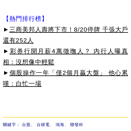
【熱門排行榜】
►
三商美邦人壽將下市！8/20停牌 千張大戶
還有252人
►
彩券行開月薪4萬徵嘸人？ 內行人曝真
相：沒想像中輕鬆
►
個股操作一年「僅2個月贏大盤」 他心累
嘆：白忙一場
關鍵字：
台股
、
台積電
、
鴻海
、
聯發科