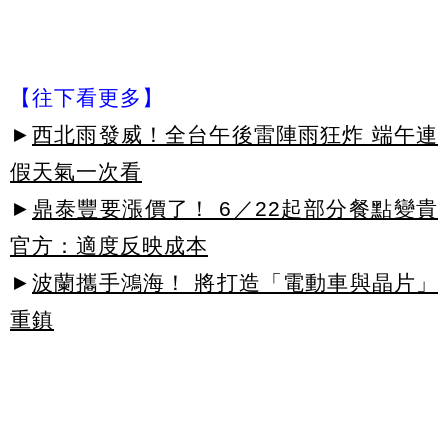
【往下看更多】
►
西北雨發威！全台午後雷陣雨狂炸 端午連
假天氣一次看
►
鼎泰豐要漲價了！ 6／22起部分餐點變貴
官方：適度反映成本
►
波蘭攜手鴻海！ 將打造「電動車與晶片」
重鎮