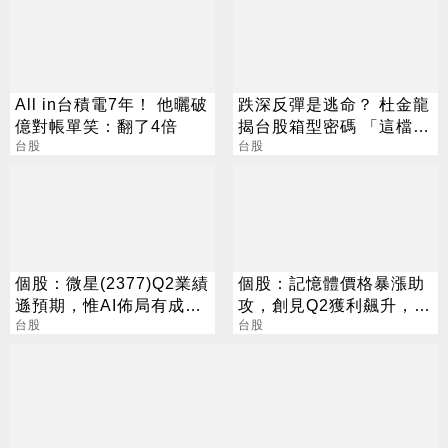
All in台積電7年！ 他曬破
跌深反彈是逃命？ 杜金龍
億對帳單笑：翻了4倍
揭台股箱型密碼 「這檔」
台股
手腳要快
台股
個股：微星(2377)Q2業績
個股：記憶體價格暴漲助
遜預期，惟AI佈局有成股
攻，創見Q2獲利飆升，上
價震盪走多，週一大拉尾
台股
半年每股賺46.63元史上
台股
盤
最高