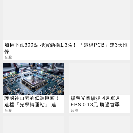
加權下跌300點 櫃買勁揚1.3%！ 「這檔PCB」連3天漲
停
台股
護國神山旁的低調巨頭！
揚明光業績揚 4月單月
這檔「光學轉運站」 連2
EPS 0.13元 勝過首季整
日漲停創新高
台股
季
台股