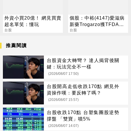
外資小買20億！ 網見買賣
個股：中裕(4147)愛滋病
超名單笑：懂玩
新藥Trogarzo獲TFDA領
台股
證通知，上市進入最後階
台股
段
推薦閱讀
台股資金大轉彎？ 達人揭背後關
鍵：玩法完全不一樣
(2026/08/07 17:50)
台股開高走低收跌170點 網見外
資操作嘆：要反轉了嗎？
(2026/08/07 15:57)
台股收跌170點 台塑集團股逆勢
撐盤 「雙寶」噴5%
(2026/08/07 14:07)