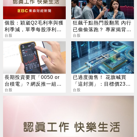
個股：穎崴Q2毛利率與獲
狂飆千點熱門股翻黑 內行
利季減，單季每股淨利
已偷偷落跑？ 專家揭背後
18.7元，Q3有新產能估業
台股
警訊
台股
績續強
長期投資要買「0050 or
已過度拋售！ 花旗喊買
台積電」？網反推一組
「這封測」：目標價230
合：效果更好
台股
元
台股