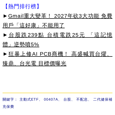
【熱門排行榜】
►
Gmail重大變革！ 2027年砍3大功能 免費
用戶「這好康」不能用了
►
台股跌239點 台積電跌25元 「這記憶
體」逆勢噴5%
►
狂暴上修AI PCB商機！ 高盛喊買台燿、
臻鼎、台光電 目標價曝光
關鍵字：
主動式ETF
、
00407A
、
台股
、
不配息
、
二代健保補
充保費