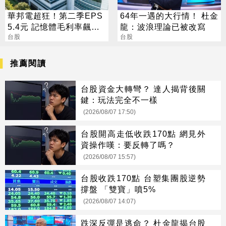
華邦電超狂！第二季EPS
64年一遇的大行情！ 杜金
5.4元 記憶體毛利率飆至
龍：波浪理論已被改寫
70.3%
台股
台股
推薦閱讀
台股資金大轉彎？ 達人揭背後關
鍵：玩法完全不一樣
(2026/08/07 17:50)
台股開高走低收跌170點 網見外
資操作嘆：要反轉了嗎？
(2026/08/07 15:57)
台股收跌170點 台塑集團股逆勢
撐盤 「雙寶」噴5%
(2026/08/07 14:07)
跌深反彈是逃命？ 杜金龍揭台股