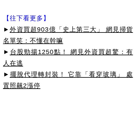
【往下看更多】
►
外資買超903億「史上第三大」 網見掃貨
名單笑：不懂在幹嘛
►
台股勁揚1250點！ 網見外資買超驚：有
人在逃
►
擺脫代理轉封裝！ 它靠「看穿玻璃」 處
置照飆2漲停