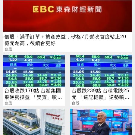
個股：滿手訂單＋擴產效益，矽格7月營收首度站上20
億元創高，後續會更好
台股
台股收跌170點 台塑集團
台股跌239點 台積電跌25
股逆勢撐盤 「雙寶」噴
元 「這記憶體」逆勢噴
5%
台股
5%
台股