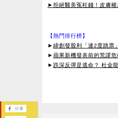
►拒絕醫美冤枉錢！皮膚權威指
【熱門排行榜】
►
緯創發股利「連2度跳票
►
蘋果新機發表前的荒謬危
►
跌深反彈是逃命？ 杜金