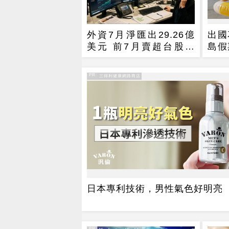
外資7月淨匯出29.26億
出國
美元 前7月賣超台股近
島假
1.5兆
樂，
PR
PR・三得利健康網路商店
日本專利技術，男性氣色好明亮
PR